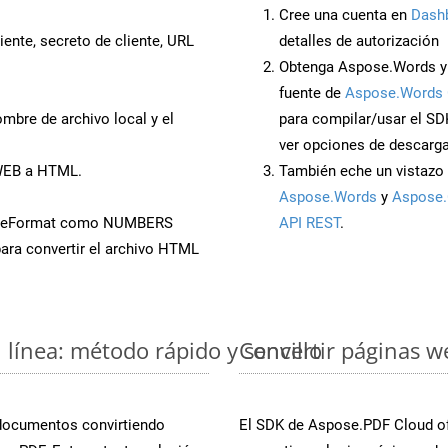
Cree una cuenta en
Dash
iente, secreto de cliente, URL
detalles de autorización
Obtenga Aspose.Words y
fuente de
Aspose.Words 
mbre de archivo local y el
para compilar/usar el SD
ver opciones de descarga
 WEB a HTML.
También eche un vistazo 
Aspose.Words
y
Aspose.
aveFormat como NUMBERS
API REST
.
ara convertir el archivo HTML
línea: método rápido y sencillo
Convertir páginas w
 documentos convirtiendo
El SDK de Aspose.PDF Cloud of