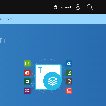
Español
 C++ SDK
ón