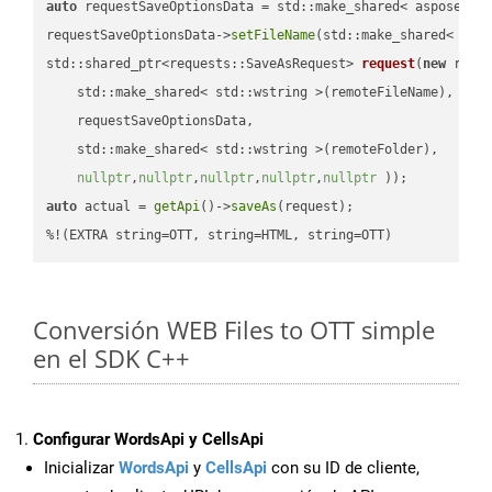
auto
 requestSaveOptionsData = std::make_shared< aspose::wo
requestSaveOptionsData->
setFileName
(std::make_shared< std
std::shared_ptr<requests::SaveAsRequest> 
request
(
new
 reque
    std::make_shared< std::wstring >(remoteFileName),

    requestSaveOptionsData,

    std::make_shared< std::wstring >(remoteFolder),

nullptr
,
nullptr
,
nullptr
,
nullptr
,
nullptr
 ))
auto
 actual = 
getApi
()->
saveAs
(request);

%!(EXTRA string=OTT, string=HTML, string=OTT)
Conversión WEB Files to OTT simple
en el SDK C++
Configurar WordsApi y CellsApi
Inicializar
WordsApi
y
CellsApi
con su ID de cliente,