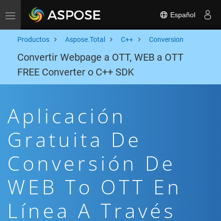
Español
Toggle navigation
Productos
Aspose.Total
C++
Conversion
Convertir Webpage a OTT, WEB a OTT
FREE Converter o C++ SDK
Aplicación
Gratuita De
Conversión De
WEB To OTT En
Línea A Través