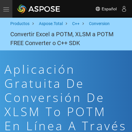
Español
Toggle navigation
Productos
Aspose.Total
C++
Conversion
Convertir Excel a POTM, XLSM a POTM
FREE Converter o C++ SDK
Aplicación
Gratuita De
Conversión De
XLSM To POTM
En Línea A Través