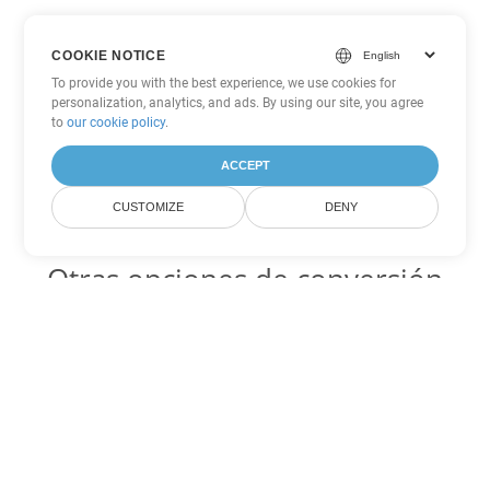
COOKIE NOTICE
To provide you with the best experience, we use cookies for
personalization, analytics, and ads. By using our site, you agree
to
our cookie policy
.
ACCEPT
CUSTOMIZE
DENY
Otras opciones de conversión
de Excel
XLSM Código para convertir DOC
DOC:
Microsoft Word Binary Format
XLSM Código para convertir DOT