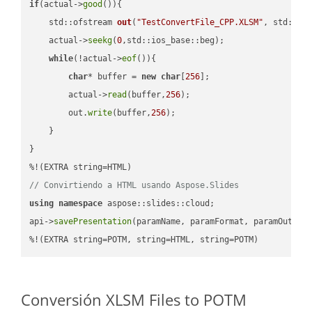
if
(actual->
good
()){

std::ofstream 
out
(
"TestConvertFile_CPP.XLSM"
, std::is
    actual->
seekg
(
0
,std::ios_base::beg);

while
(!actual->
eof
()){

char
* buffer = 
new
char
[
256
];

        actual->
read
(buffer,
256
);

        out.
write
(buffer,
256
);

    }

}

// Convirtiendo a HTML usando Aspose.Slides
using
namespace
 aspose::slides::cloud;            

api->
savePresentation
(paramName, paramFormat, paramOutPat
%!(EXTRA string=POTM, string=HTML, string=POTM)
Conversión XLSM Files to POTM