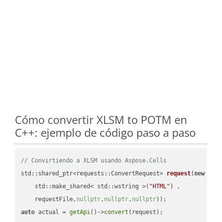
Cómo convertir XLSM to POTM en
C++: ejemplo de código paso a paso
// Convirtiendo a XLSM usando Aspose.Cells
std::shared_ptr<requests::ConvertRequest> 
request
(
new
 requ
    std::make_shared< std::wstring >(
"HTML"
) ,        

    requestFile,
nullptr
,
nullptr
,
nullptr
))
auto
 actual = 
getApi
()->
convert