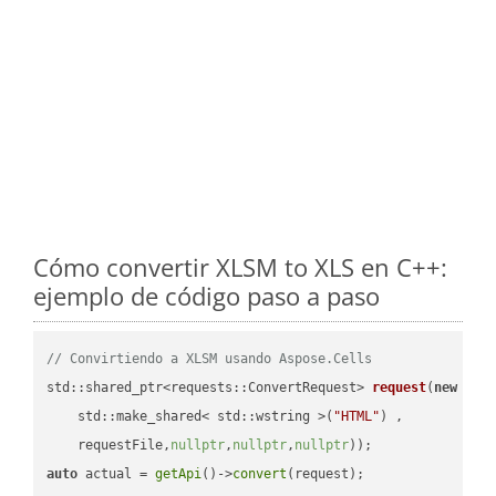
Cómo convertir XLSM to XLS en C++:
ejemplo de código paso a paso
// Convirtiendo a XLSM usando Aspose.Cells
std::shared_ptr<requests::ConvertRequest> 
request
(
new
 requ
    std::make_shared< std::wstring >(
"HTML"
) ,        

    requestFile,
nullptr
,
nullptr
,
nullptr
))
auto
 actual = 
getApi
()->
convert