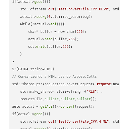
if
(actual->
good
()){

std::ofstream 
out
(
"TestConvertFile_CPP.XLSM"
, std::is
    actual->
seekg
(
0
,std::ios_base::beg);

while
(!actual->
eof
()){

char
* buffer = 
new
char
[
256
];

        actual->
read
(buffer,
256
);

        out.
write
(buffer,
256
);

    }

}

// Convirtiendo a HTML usando Aspose.Cells
std::shared_ptr<requests::ConvertRequest> 
request
(
new
 requ
    std::make_shared< std::wstring >(
"XLS"
) ,        

    requestFile,
nullptr
,
nullptr
,
nullptr
))
auto
 actual = 
getApi
()->
convert
if
(actual->
good
()){

std::ofstream 
out
(
"TestConvertFile_CPP.HTML"
, std::is
    actual->
seekg
(
0
,std::ios_base::beg);
