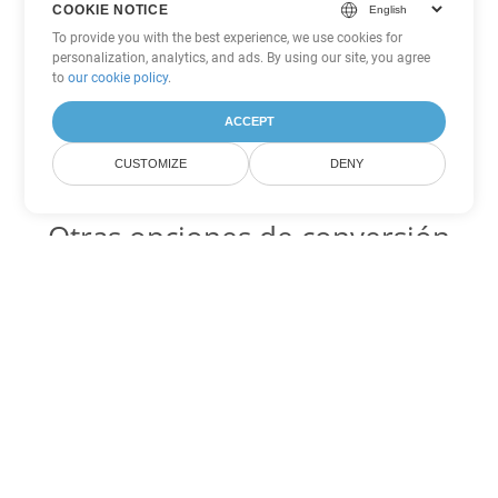
COOKIE NOTICE
To provide you with the best experience, we use cookies for
personalization, analytics, and ads. By using our site, you agree
to
our cookie policy
.
ACCEPT
CUSTOMIZE
DENY
Otras opciones de conversión
de Excel
XLSM Código para convertir DOC
DOC:
Microsoft Word Binary Format
XLSM Código para convertir DOT
DOT:
Microsoft Word Template Files