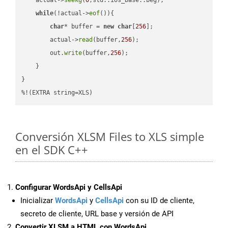
while
(!actual->
eof
()){

char
* buffer = 
new
char
[
256
];

        actual->
read
(buffer,
256
);

        out.
write
(buffer,
256
);

    }

}

%!(EXTRA string=XLS)
Conversión XLSM Files to XLS simple
en el SDK C++
Configurar WordsApi y CellsApi
Inicializar
WordsApi
y
CellsApi
con su ID de cliente,
secreto de cliente, URL base y versión de API
Convertir XLSM a HTML con WordsApi