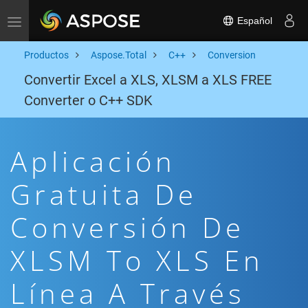
Español
Toggle navigation
Productos
Aspose.Total
C++
Conversion
Convertir Excel a XLS, XLSM a XLS FREE
Converter o C++ SDK
Aplicación
Gratuita De
Conversión De
XLSM To XLS En
Línea A Través