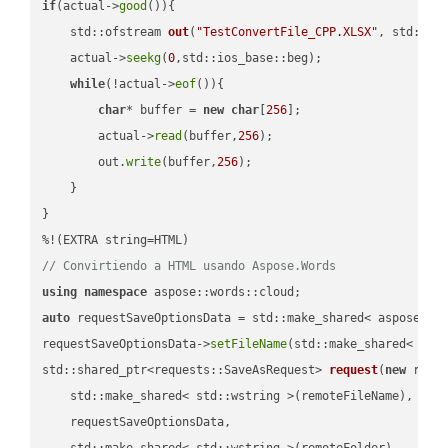
if
(actual->
good
()){

std::ofstream 
out
(
"TestConvertFile_CPP.XLSX"
, std::is
    actual->
seekg
(
0
,std::ios_base::beg);

while
(!actual->
eof
()){

char
* buffer = 
new
char
[
256
];

        actual->
read
(buffer,
256
);

        out.
write
(buffer,
256
);

    }

}

// Convirtiendo a HTML usando Aspose.Words
using
namespace
auto
 requestSaveOptionsData = std::make_shared< aspose::wo
requestSaveOptionsData->
setFileName
(std::make_shared< std
std::shared_ptr<requests::SaveAsRequest> 
request
(
new
 reque
    std::make_shared< std::wstring >(remoteFileName),

    requestSaveOptionsData,

    std::make_shared< std::wstring >(remoteFolder),
