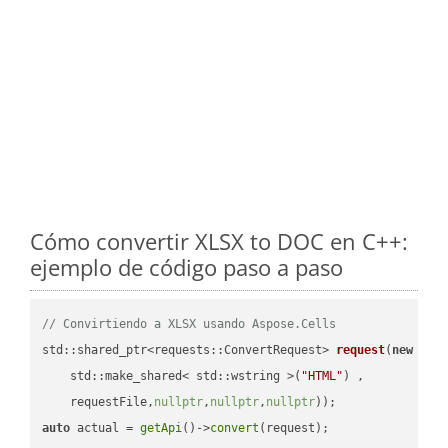
Cómo convertir XLSX to DOC en C++:
ejemplo de código paso a paso
// Convirtiendo a XLSX usando Aspose.Cells
std::shared_ptr<requests::ConvertRequest> 
request
(
new
 requ
    std::make_shared< std::wstring >(
"HTML"
) ,        

    requestFile,
nullptr
,
nullptr
,
nullptr
))
auto
 actual = 
getApi
()->
convert