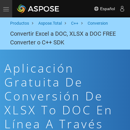
Español
Toggle navigation
Productos
Aspose.Total
C++
Conversion
Convertir Excel a DOC, XLSX a DOC FREE
Converter o C++ SDK
Aplicación
Gratuita De
Conversión De
XLSX To DOC En
Línea A Través