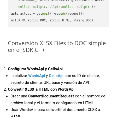
nullptr
,
nullptr
,
nullptr
,
nullptr
,
nullptr
 ))
auto
 actual = 
getApi
()->
saveAs
(request);

%!(EXTRA string=DOC, string=HTML, string=DOC)
Conversión XLSX Files to DOC simple
en el SDK C++
Configurar WordsApi y CellsApi
Inicializar
WordsApi
y
CellsApi
con su ID de cliente,
secreto de cliente, URL base y versión de API
Convertir XLSX a HTML con WordsApi
Crear una
ConvertDocumentRequest
con el nombre de
archivo local y el formato configurado en HTML.
Usar WordsApi para convertir el documento XLSX a
HTML.