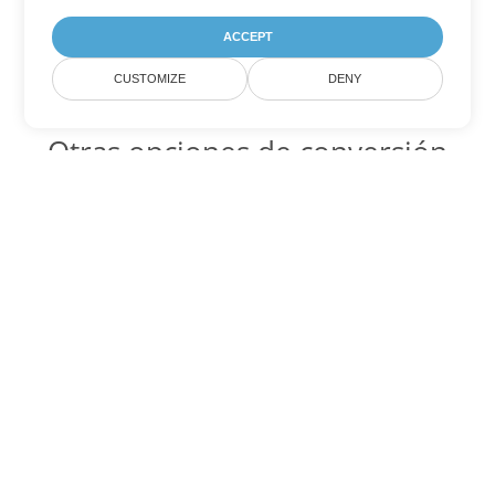
ACCEPT
CUSTOMIZE
DENY
Otras opciones de conversión
de Excel
XLSX Código para convertir DOC
DOC:
Microsoft Word Binary Format
XLSX Código para convertir DOT
DOT:
Microsoft Word Template Files
XLSX Código para convertir DOCX
DOCX:
Office 2007+ Word Document