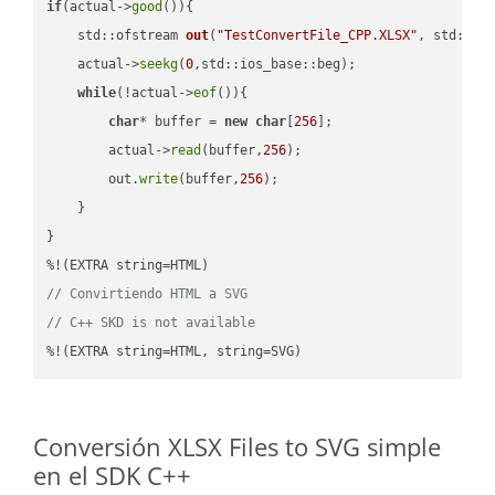
if
(actual->
good
()){

std::ofstream 
out
(
"TestConvertFile_CPP.XLSX"
, std::is
    actual->
seekg
(
0
,std::ios_base::beg);

while
(!actual->
eof
()){

char
* buffer = 
new
char
[
256
];

        actual->
read
(buffer,
256
);

        out.
write
(buffer,
256
);

    }

}

// Convirtiendo HTML a SVG
// C++ SKD is not available
%!(EXTRA string=HTML, string=SVG)
Conversión XLSX Files to SVG simple
en el SDK C++