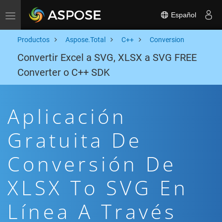
Español
Toggle navigation
Productos
Aspose.Total
C++
Conversion
Convertir Excel a SVG, XLSX a SVG FREE
Converter o C++ SDK
Aplicación
Gratuita De
Conversión De
XLSX To SVG En
Línea A Través