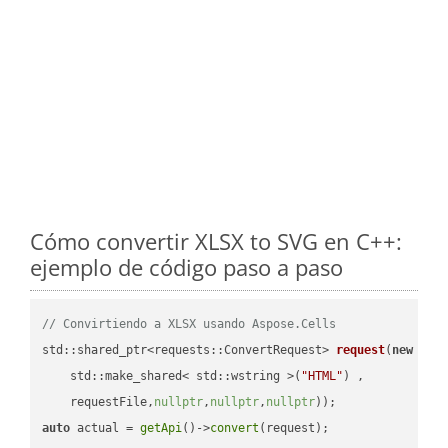
Cómo convertir XLSX to SVG en C++:
ejemplo de código paso a paso
// Convirtiendo a XLSX usando Aspose.Cells
std::shared_ptr<requests::ConvertRequest> 
request
(
new
 requ
    std::make_shared< std::wstring >(
"HTML"
) ,        

    requestFile,
nullptr
,
nullptr
,
nullptr
))
auto
 actual = 
getApi
()->
convert