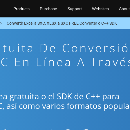
Products
Purchase
Support
Websites
About
Convertir Excel a SXC, XLSX a SXC FREE Converter o C++ SDK
atuita De Conversi
C En Línea A Travé
ínea gratuita o el SDK de C++ para
C, así como varios formatos popula