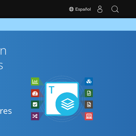
Español
ón
s
res