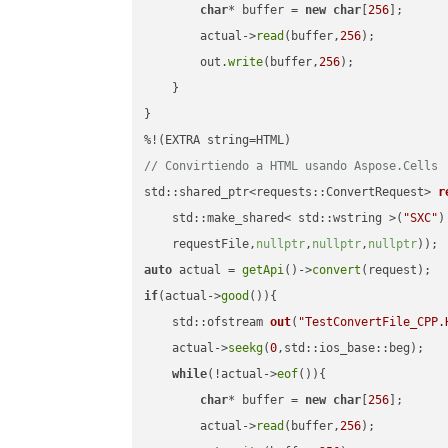
char
* buffer = 
new
char
[
256
];

        actual->
read
(buffer,
256
);

        out.
write
(buffer,
256
);

    }

}

// Convirtiendo a HTML usando Aspose.Cells
std::shared_ptr<requests::ConvertRequest> 
r
    std::make_shared< std::wstring >(
"SXC"
)
    requestFile,
nullptr
,
nullptr
,
nullptr
))
auto
 actual = 
getApi
()->
convert
if
(actual->
good
()){

std::ofstream 
out
(
"TestConvertFile_CPP.
    actual->
seekg
(
0
,std::ios_base::beg);

while
(!actual->
eof
()){

char
* buffer = 
new
char
[
256
];

        actual->
read
(buffer,
256
);
