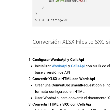
        out.
write
(buffer,
256
);

    }

}

%!(EXTRA string=SXC)
Conversión XLSX Files to SXC s
Configurar WordsApi y CellsApi
Inicializar
WordsApi
y
CellsApi
con su ID de cl
base y versión de API
Convertir XLSX a HTML con WordsApi
Crear una
ConvertDocumentRequest
con el no
formato configurado en HTML.
Usar WordsApi para convertir el documento 
Convertir HTML a SXC con CellsApi