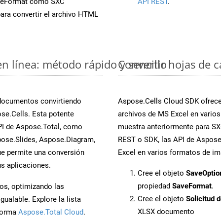
veFormat como SXC
API REST
.
ara convertir el archivo HTML
en línea: método rápido y sencillo
Convertir hojas de 
 documentos convirtiendo
Aspose.Cells Cloud SDK ofrece 
se.Cells. Esta potente
archivos de MS Excel en varios
PI de Aspose.Total, como
muestra anteriormente para SXC
ose.Slides, Aspose.Diagram,
REST o SDK, las API de Aspose.
e permite una conversión
Excel en varios formatos de im
s aplicaciones.
Cree el objeto
SaveOptio
propiedad
SaveFormat
.
os, optimizando las
Cree el objeto
Solicitud 
ualable. Explore la lista
XLSX documento
aforma
Aspose.Total Cloud
.