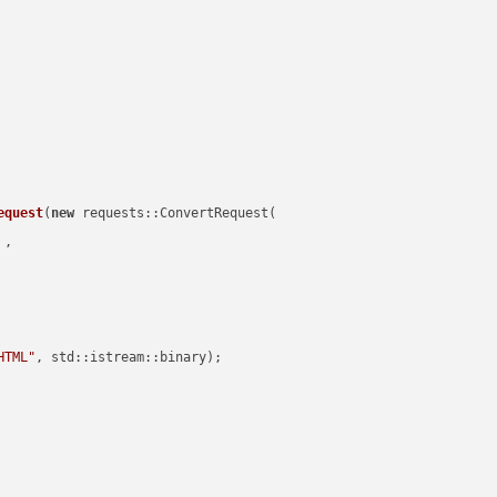
equest
(
new
 requests::ConvertRequest(

 ,        

HTML"
, std::istream::binary)
;
