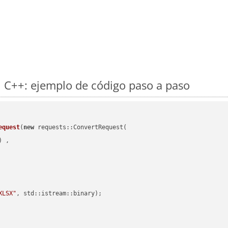
 C++: ejemplo de código paso a paso
equest
(
new
 requests::ConvertRequest(

) ,        

XLSX"
, std::istream::binary)
;
