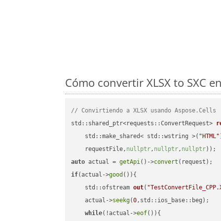
Cómo convertir XLSX to SXC en
// Convirtiendo a XLSX usando Aspose.Cells
std::shared_ptr<requests::ConvertRequest> 
r
    std::make_shared< std::wstring >(
"HTML"
    requestFile,
nullptr
,
nullptr
,
nullptr
))
auto
 actual = 
getApi
()->
convert
if
(actual->
good
()){

std::ofstream 
out
(
"TestConvertFile_CPP.
    actual->
seekg
(
0
,std::ios_base::beg);

while
(!actual->
eof
()){
