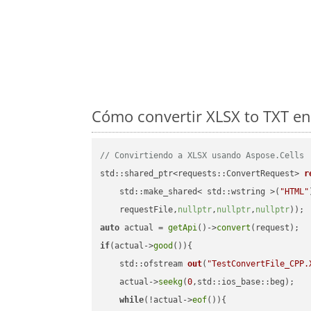
Cómo convertir XLSX to TXT en
// Convirtiendo a XLSX usando Aspose.Cells
std::shared_ptr<requests::ConvertRequest> 
r
    std::make_shared< std::wstring >(
"HTML"
    requestFile,
nullptr
,
nullptr
,
nullptr
))
auto
 actual = 
getApi
()->
convert
if
(actual->
good
()){

std::ofstream 
out
(
"TestConvertFile_CPP.
    actual->
seekg
(
0
,std::ios_base::beg);

while
(!actual->
eof
()){
