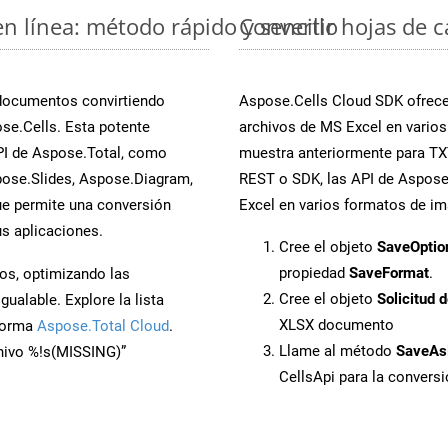
en línea: método rápido y sencillo
Convertir hojas de 
 documentos convirtiendo
Aspose.Cells Cloud SDK ofrece 
se.Cells. Esta potente
archivos de MS Excel en varios
PI de Aspose.Total, como
muestra anteriormente para TXT.
ose.Slides, Aspose.Diagram,
REST o SDK, las API de Aspose.
e permite una conversión
Excel en varios formatos de im
s aplicaciones.
Cree el objeto
SaveOptio
propiedad
SaveFormat
.
os, optimizando las
Cree el objeto
Solicitud 
ualable. Explore la lista
XLSX documento
aforma
Aspose.Total Cloud
.
Llame al método
SaveAs
chivo %!s(MISSING)”
CellsApi para la convers