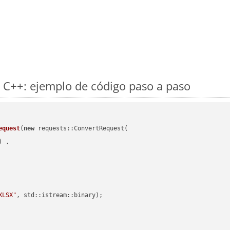
 C++: ejemplo de código paso a paso
equest
(
new
 requests::ConvertRequest(

) ,        

XLSX"
, std::istream::binary)
;
