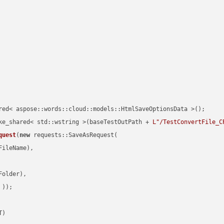
red< aspose::words::cloud::models::HtmlSaveOptionsData >();

ke_shared< std::wstring >(baseTestOutPath + 
L"/TestConvertFile_C
quest
(
new
 requests::SaveAsRequest(

ileName),

older),

 ))
T)