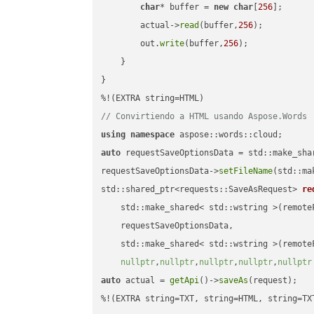
char
* buffer = 
new
char
[
256
];

        actual->
read
(buffer,
256
);

        out.
write
(buffer,
256
);

    }

}

// Convirtiendo a HTML usando Aspose.Words
using
namespace
auto
 requestSaveOptionsData = std::make_sha
requestSaveOptionsData->
setFileName
(std::ma
std::shared_ptr<requests::SaveAsRequest> 
re
    std::make_shared< std::wstring >(remoteF
    requestSaveOptionsData,

    std::make_shared< std::wstring >(remoteF
nullptr
,
nullptr
,
nullptr
,
nullptr
,
nullptr
auto
 actual = 
getApi
()->
saveAs
(request);

%!(EXTRA string=TXT, string=HTML, string=TX