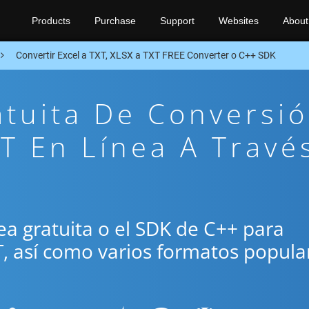
Products
Purchase
Support
Websites
About
Convertir Excel a TXT, XLSX a TXT FREE Converter o C++ SDK
atuita De Conversi
T En Línea A Travé
ínea gratuita o el SDK de C++ para
T, así como varios formatos popula