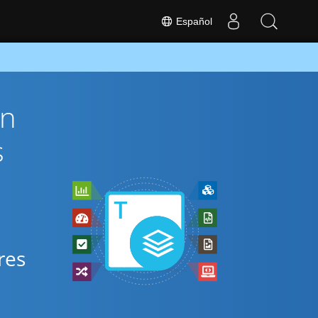
Español
ón
s
res