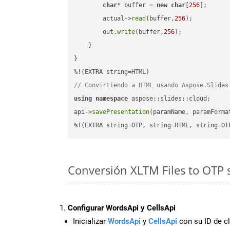
char
* buffer = 
new
char
[
256
];

        actual->
read
(buffer,
256
);

        out.
write
(buffer,
256
);

    }

}

// Convirtiendo a HTML usando Aspose.Slides
using
namespace
 aspose::slides::cloud;      
api->
savePresentation
(paramName, paramForma
%!(EXTRA string=OTP, string=HTML, string=OT
Conversión XLTM Files to OTP 
Configurar WordsApi y CellsApi
Inicializar
WordsApi
y
CellsApi
con su ID de cl