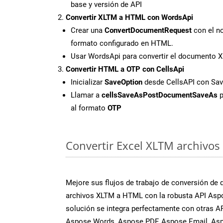
base y versión de API
Convertir XLTM a HTML con WordsApi
Crear una
ConvertDocumentRequest
con el no
formato configurado en HTML.
Usar WordsApi para convertir el documento
Convertir HTML a OTP con CellsApi
Inicializar
SaveOption
desde CellsAPI con Sa
Llamar a
cellsSaveAsPostDocumentSaveAs
p
al formato
OTP
Convertir Excel XLTM archivos 
Mejore sus flujos de trabajo de conversión de
archivos XLTM a HTML con la robusta API Aspo
solución se integra perfectamente con otras A
Aspose.Words, Aspose.PDF, Aspose.Email, Asp