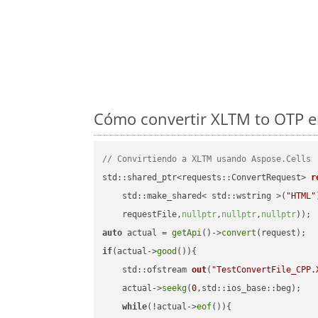
Cómo convertir XLTM to OTP e
// Convirtiendo a XLTM usando Aspose.Cells
std::shared_ptr<requests::ConvertRequest> 
r
    std::make_shared< std::wstring >(
"HTML"
    requestFile,
nullptr
,
nullptr
,
nullptr
))
auto
 actual = 
getApi
()->
convert
if
(actual->
good
()){

std::ofstream 
out
(
"TestConvertFile_CPP.
    actual->
seekg
(
0
,std::ios_base::beg);

while
(!actual->
eof
()){
