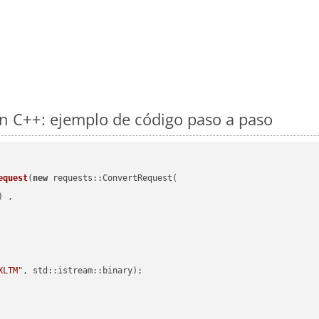
n C++: ejemplo de código paso a paso
equest
(
new
 requests::ConvertRequest(

) ,        

XLTM"
, std::istream::binary)
;
