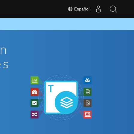
Español
ón
és