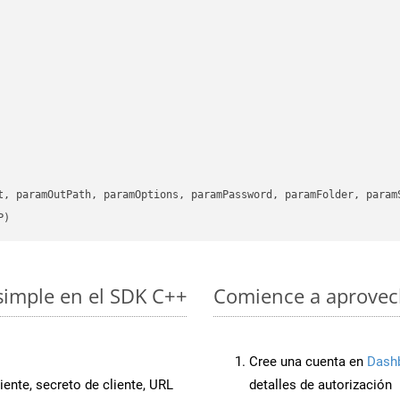
      

t, paramOutPath, paramOptions, paramPassword, paramFolder, param
P)
simple en el SDK C++
Comience a aprovech
Cree una cuenta en
Dash
iente, secreto de cliente, URL
detalles de autorización