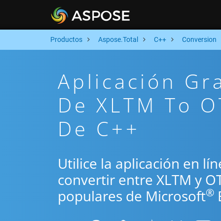
Productos
Aspose.Total
C++
Conversion
Aplicación Gr
De XLTM To OT
De C++
Utilice la aplicación en l
convertir entre XLTM y O
®
populares de Microsoft
E