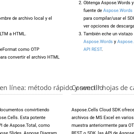
Obtenga Aspose.Words y
fuente de
Aspose.Words 
mbre de archivo local y el
para compilar/usar el SD
ver opciones de descarga
 XLTM a HTML.
También eche un vistazo 
Aspose.Words
y
Aspose.
veFormat como OTP
API REST
.
ara convertir el archivo HTML
en línea: método rápido y sencillo
Convertir hojas de 
 documentos convirtiendo
Aspose.Cells Cloud SDK ofrece 
se.Cells. Esta potente
archivos de MS Excel en varios
PI de Aspose.Total, como
muestra anteriormente para OTP
ose.Slides, Aspose.Diagram,
REST o SDK, las API de Aspose.