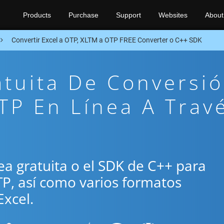
Products
Purchase
Support
Websites
About
Convertir Excel a OTP, XLTM a OTP FREE Converter o C++ SDK
atuita De Conversi
P En Línea A Trav
ínea gratuita o el SDK de C++ para
TP, así como varios formatos
xcel.