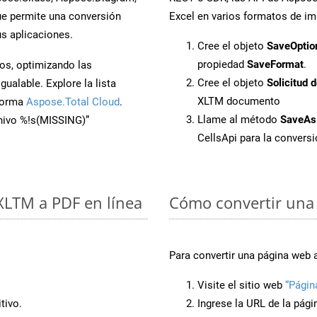
e permite una conversión
Excel en varios formatos de im
s aplicaciones.
Cree el objeto
SaveOptio
propiedad
SaveFormat
.
os, optimizando las
Cree el objeto
Solicitud 
ualable. Explore la lista
XLTM documento
aforma
Aspose.Total Cloud
.
Llame al método
SaveAs
chivo %!s(MISSING)”
CellsApi para la conver
 XLTM a PDF en línea
Cómo convertir una
Para convertir una página web 
Visite el sitio web
“Págin
tivo.
Ingrese la URL de la pág