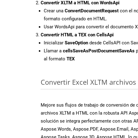
Convertir XLTM a HTML con WordsApi
Crear una
ConvertDocumentRequest
con el no
formato configurado en HTML.
Usar WordsApi para convertir el documento
Convertir HTML a TEX con CellsApi
Inicializar
SaveOption
desde CellsAPI con Sa
Llamar a
cellsSaveAsPostDocumentSaveAs
p
al formato
TEX
Convertir Excel XLTM archivos 
Mejore sus flujos de trabajo de conversión de
archivos XLTM a HTML con la robusta API Aspo
solución se integra perfectamente con otras A
Aspose.Words, Aspose.PDF, Aspose.Email, Asp
Aspose.Tasks, Aspose.3D, Aspose.HTML, lo qu