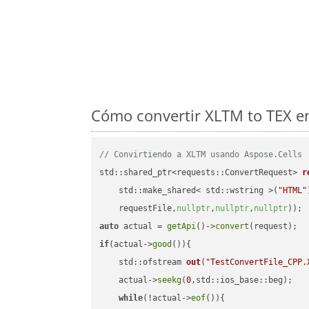
Cómo convertir XLTM to TEX en
// Convirtiendo a XLTM usando Aspose.Cells
std::shared_ptr<requests::ConvertRequest> 
r
    std::make_shared< std::wstring >(
"HTML"
    requestFile,
nullptr
,
nullptr
,
nullptr
))
auto
 actual = 
getApi
()->
convert
if
(actual->
good
()){

std::ofstream 
out
(
"TestConvertFile_CPP.
    actual->
seekg
(
0
,std::ios_base::beg);

while
(!actual->
eof
()){
