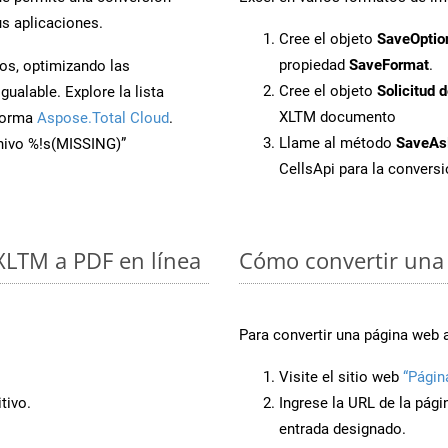
s aplicaciones.
Cree el objeto
SaveOptio
propiedad
SaveFormat
.
os, optimizando las
Cree el objeto
Solicitud 
ualable. Explore la lista
XLTM documento
aforma
Aspose.Total Cloud
.
Llame al método
SaveAs
chivo %!s(MISSING)”
CellsApi para la conver
 XLTM a PDF en línea
Cómo convertir una 
Para convertir una página web 
Visite el sitio web
“Págin
tivo.
Ingrese la URL de la pág
entrada designado.