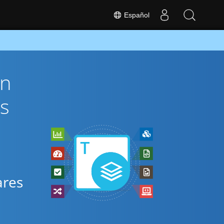
Español
ón
s
ares