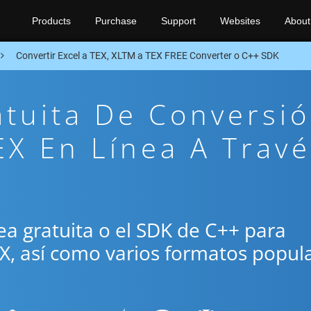
Products
Purchase
Support
Websites
About
Convertir Excel a TEX, XLTM a TEX FREE Converter o C++ SDK
atuita De Conversi
X En Línea A Travé
ínea gratuita o el SDK de C++ para
EX, así como varios formatos popul