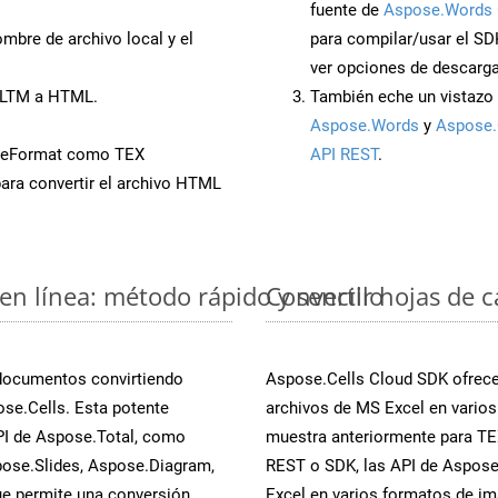
fuente de
Aspose.Words 
mbre de archivo local y el
para compilar/usar el SD
ver opciones de descarga
 XLTM a HTML.
También eche un vistazo 
Aspose.Words
y
Aspose.
veFormat como TEX
API REST
.
ara convertir el archivo HTML
en línea: método rápido y sencillo
Convertir hojas de 
 documentos convirtiendo
Aspose.Cells Cloud SDK ofrece 
se.Cells. Esta potente
archivos de MS Excel en varios
PI de Aspose.Total, como
muestra anteriormente para TEX
ose.Slides, Aspose.Diagram,
REST o SDK, las API de Aspose.
e permite una conversión
Excel en varios formatos de im