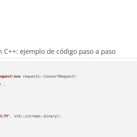
 C++: ejemplo de código paso a paso
equest
(
new
 requests::ConvertRequest(

) ,        

XLTM"
, std::istream::binary)
;
