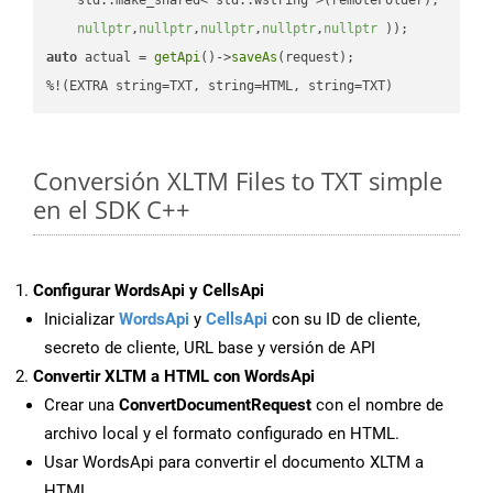
nullptr
,
nullptr
,
nullptr
,
nullptr
,
nullptr
 ))
auto
 actual = 
getApi
()->
saveAs
(request);

%!(EXTRA string=TXT, string=HTML, string=TXT)
Conversión XLTM Files to TXT simple
en el SDK C++
Configurar WordsApi y CellsApi
Inicializar
WordsApi
y
CellsApi
con su ID de cliente,
secreto de cliente, URL base y versión de API
Convertir XLTM a HTML con WordsApi
Crear una
ConvertDocumentRequest
con el nombre de
archivo local y el formato configurado en HTML.
Usar WordsApi para convertir el documento XLTM a
HTML.