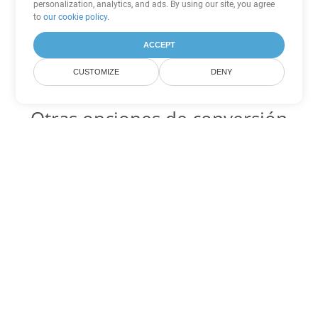
personalization, analytics, and ads. By using our site, you agree
to
our cookie policy
.
ACCEPT
CUSTOMIZE
DENY
Otras opciones de conversión
de Excel
XLTM Código para convertir DOC
DOC:
Microsoft Word Binary Format
XLTM Código para convertir DOT
DOT:
Microsoft Word Template Files
XLTM Código para convertir DOCX
DOCX:
Office 2007+ Word Document