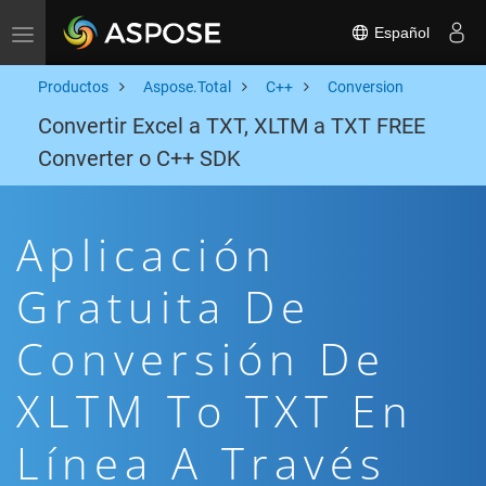
Español
Toggle navigation
Productos
Aspose.Total
C++
Conversion
Convertir Excel a TXT, XLTM a TXT FREE
Converter o C++ SDK
Aplicación
Gratuita De
Conversión De
XLTM To TXT En
Línea A Través