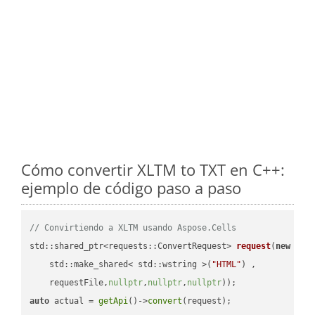
Cómo convertir XLTM to TXT en C++:
ejemplo de código paso a paso
// Convirtiendo a XLTM usando Aspose.Cells
std::shared_ptr<requests::ConvertRequest> 
request
(
new
 requ
    std::make_shared< std::wstring >(
"HTML"
) ,        

    requestFile,
nullptr
,
nullptr
,
nullptr
))
auto
 actual = 
getApi
()->
convert