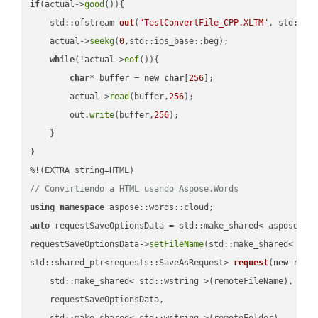
if
(actual->
good
()){

std::ofstream 
out
(
"TestConvertFile_CPP.XLTM"
, std::is
    actual->
seekg
(
0
,std::ios_base::beg);

while
(!actual->
eof
()){

char
* buffer = 
new
char
[
256
];

        actual->
read
(buffer,
256
);

        out.
write
(buffer,
256
);

    }

}

// Convirtiendo a HTML usando Aspose.Words
using
namespace
auto
 requestSaveOptionsData = std::make_shared< aspose::wo
requestSaveOptionsData->
setFileName
(std::make_shared< std
std::shared_ptr<requests::SaveAsRequest> 
request
(
new
 reque
    std::make_shared< std::wstring >(remoteFileName),

    requestSaveOptionsData,

    std::make_shared< std::wstring >(remoteFolder),
