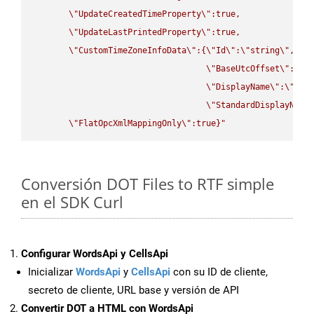
\"
UpdateCreatedTimeProperty
\"
:true,

\"
UpdateLastPrintedProperty
\"
:true,

\"
CustomTimeZoneInfoData
\"
:{
\"
Id
\"
:
\"
string
\"
,

\"
BaseUtcOffset
\"
:
\"
s
\"
DisplayName
\"
:
\"
str
\"
StandardDisplayName
\"
FlatOpcXmlMappingOnly
\"
:true}"
Conversión DOT Files to RTF simple
en el SDK Curl
Configurar WordsApi y CellsApi
Inicializar
WordsApi
y
CellsApi
con su ID de cliente,
secreto de cliente, URL base y versión de API
Convertir DOT a HTML con WordsApi