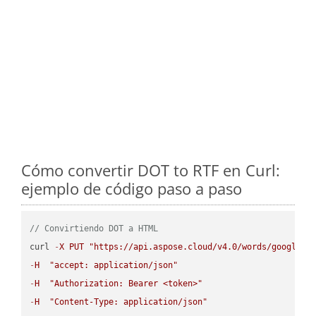
Cómo convertir DOT to RTF en Curl:
ejemplo de código paso a paso
// Convirtiendo DOT a HTML
curl 
-
X
PUT
"https://api.aspose.cloud/v4.0/words/google.D
-
H
"accept: application/json"
-
H
"Authorization: Bearer <token>"
-
H
"Content-Type: application/json"