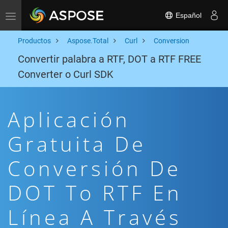
Español
Toggle navigation
Productos
Aspose.Total
Curl
Conversion
Convertir palabra a RTF, DOT a RTF FREE
Converter o Curl SDK
Aplicación
Gratuita De
Conversión De
DOT To RTF En
Línea A Través