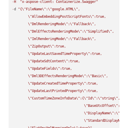
-
H
"x-aspose-client: Containerize.Swagger"
-
d 
"{
\"
FileName
\"
:
\"
google.HTML
\"
,

\"
AllowEmbeddingPostScriptFonts
\"
:true,

\"
DmlRenderingMode
\"
:
\"
Fallback
\"
,

\"
DmlEffectsRenderingMode
\"
:
\"
Simplified
\"
,

\"
ImlRenderingMode
\"
:
\"
Fallback
\"
,

\"
ZipOutput
\"
:true,

\"
UpdateLastSavedTimeProperty
\"
:true,

\"
UpdateSdtContent
\"
:true,

\"
UpdateFields
\"
:true,

\"
Dml3DEffectsRenderingMode
\"
:
\"
Basic
\"
,

\"
UpdateCreatedTimeProperty
\"
:true,

\"
UpdateLastPrintedProperty
\"
:true,

\"
CustomTimeZoneInfoData
\"
:{
\"
Id
\"
:
\"
string
\"
,

\"
BaseUtcOffset
\"
:
\"
s
\"
DisplayName
\"
:
\"
str
\"
StandardDisplayName
\"
FlatOpcXmlMappingOnly
\"
:true}"