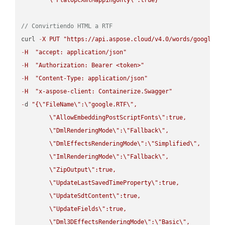
// Convirtiendo HTML a RTF
curl 
-
X
PUT
"https://api.aspose.cloud/v4.0/words/google.H
-
H
"accept: application/json"
-
H
"Authorization: Bearer <token>"
-
H
"Content-Type: application/json"
-
H
"x-aspose-client: Containerize.Swagger"
-
d 
"{
\"
FileName
\"
:
\"
google.RTF
\"
,

\"
AllowEmbeddingPostScriptFonts
\"
:true,

\"
DmlRenderingMode
\"
:
\"
Fallback
\"
,

\"
DmlEffectsRenderingMode
\"
:
\"
Simplified
\"
,

\"
ImlRenderingMode
\"
:
\"
Fallback
\"
,

\"
ZipOutput
\"
:true,

\"
UpdateLastSavedTimeProperty
\"
:true,

\"
UpdateSdtContent
\"
:true,

\"
UpdateFields
\"
:true,

\"
Dml3DEffectsRenderingMode
\"
:
\"
Basic
\"
,
