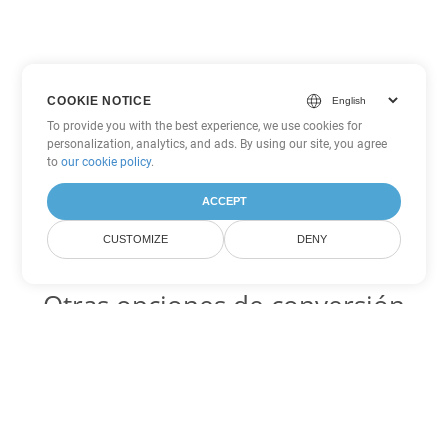
COOKIE NOTICE
To provide you with the best experience, we use cookies for
personalization, analytics, and ads. By using our site, you agree
to
our cookie policy
.
ACCEPT
CUSTOMIZE
DENY
Otras opciones de conversión
de Word
DOT Código para convertir DOC
DOC:
Microsoft Word Binary Format