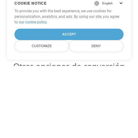
COOKIE NOTICE
To provide you with the best experience, we use cookies for
personalization, analytics, and ads. By using our site, you agree
to
our cookie policy
.
ACCEPT
CUSTOMIZE
DENY
Otras opciones de conversión
de Word
DOT Código para convertir DOC
DOC:
Microsoft Word Binary Format
DOT Código para convertir DOCX
DOCX:
Office 2007+ Word Document