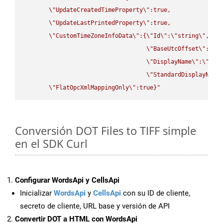
\"
UpdateCreatedTimeProperty
\"
:true,

\"
UpdateLastPrintedProperty
\"
:true,

\"
CustomTimeZoneInfoData
\"
:{
\"
Id
\"
:
\"
string
\"
,

\"
BaseUtcOffset
\"
:
\"
s
\"
DisplayName
\"
:
\"
str
\"
StandardDisplayName
\"
FlatOpcXmlMappingOnly
\"
:true}"
Conversión DOT Files to TIFF simple
en el SDK Curl
Configurar WordsApi y CellsApi
Inicializar
WordsApi
y
CellsApi
con su ID de cliente,
secreto de cliente, URL base y versión de API
Convertir DOT a HTML con WordsApi