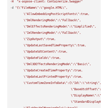
-
H
"x-aspose-client: Containerize.Swagger"
-
d 
"{
\"
FileName
\"
:
\"
google.HTML
\"
,

\"
AllowEmbeddingPostScriptFonts
\"
:true,

\"
DmlRenderingMode
\"
:
\"
Fallback
\"
,

\"
DmlEffectsRenderingMode
\"
:
\"
Simplified
\"
,

\"
ImlRenderingMode
\"
:
\"
Fallback
\"
,

\"
ZipOutput
\"
:true,

\"
UpdateLastSavedTimeProperty
\"
:true,

\"
UpdateSdtContent
\"
:true,

\"
UpdateFields
\"
:true,

\"
Dml3DEffectsRenderingMode
\"
:
\"
Basic
\"
,

\"
UpdateCreatedTimeProperty
\"
:true,

\"
UpdateLastPrintedProperty
\"
:true,

\"
CustomTimeZoneInfoData
\"
:{
\"
Id
\"
:
\"
string
\"
,

\"
BaseUtcOffset
\"
:
\"
s
\"
DisplayName
\"
:
\"
str
\"
StandardDisplayName
\"
FlatOpcXmlMappingOnly
\"
:true}"