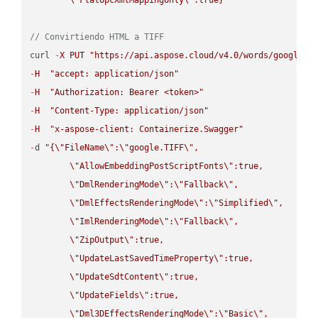
// Convirtiendo HTML a TIFF
curl 
-
X
PUT
"https://api.aspose.cloud/v4.0/words/google.H
-
H
"accept: application/json"
-
H
"Authorization: Bearer <token>"
-
H
"Content-Type: application/json"
-
H
"x-aspose-client: Containerize.Swagger"
-
d 
"{
\"
FileName
\"
:
\"
google.TIFF
\"
,

\"
AllowEmbeddingPostScriptFonts
\"
:true,

\"
DmlRenderingMode
\"
:
\"
Fallback
\"
,

\"
DmlEffectsRenderingMode
\"
:
\"
Simplified
\"
,

\"
ImlRenderingMode
\"
:
\"
Fallback
\"
,

\"
ZipOutput
\"
:true,

\"
UpdateLastSavedTimeProperty
\"
:true,

\"
UpdateSdtContent
\"
:true,

\"
UpdateFields
\"
:true,

\"
Dml3DEffectsRenderingMode
\"
:
\"
Basic
\"
,
