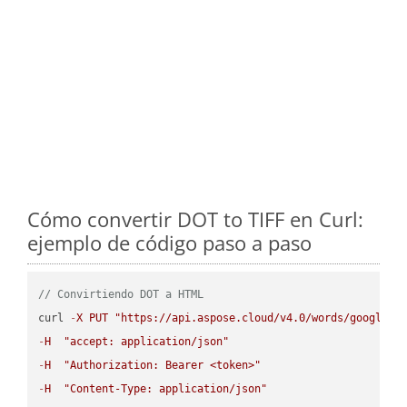
Cómo convertir DOT to TIFF en Curl:
ejemplo de código paso a paso
// Convirtiendo DOT a HTML
curl 
-
X
PUT
"https://api.aspose.cloud/v4.0/words/google.D
-
H
"accept: application/json"
-
H
"Authorization: Bearer <token>"
-
H
"Content-Type: application/json"