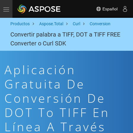
Español
Toggle navigation
Productos
Aspose.Total
Curl
Conversion
Convertir palabra a TIFF, DOT a TIFF FREE
Converter o Curl SDK
Aplicación
Gratuita De
Conversión De
DOT To TIFF En
Línea A Través