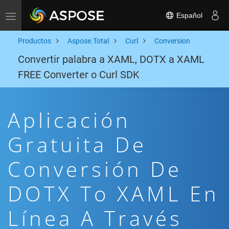
Español
Toggle navigation
Productos
Aspose.Total
Curl
Conversion
Convertir palabra a XAML, DOTX a XAML
FREE Converter o Curl SDK
Aplicación
Gratuita De
Conversión De
DOTX To XAML En
Línea A Través