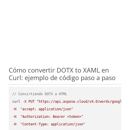
Cómo convertir DOTX to XAML en
Curl: ejemplo de código paso a paso
// Convirtiendo DOTX a HTML
curl 
-
X
PUT
"https://api.aspose.cloud/v4.0/words/google.D
-
H
"accept: application/json"
-
H
"Authorization: Bearer <token>"
-
H
"Content-Type: application/json"