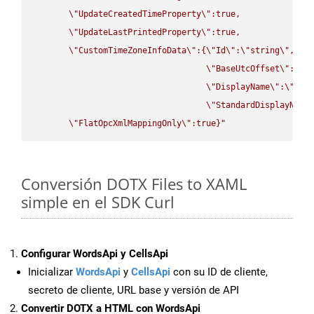
\"
UpdateCreatedTimeProperty
\"
:true,

\"
UpdateLastPrintedProperty
\"
:true,

\"
CustomTimeZoneInfoData
\"
:{
\"
Id
\"
:
\"
string
\"
,

\"
BaseUtcOffset
\"
:
\"
s
\"
DisplayName
\"
:
\"
str
\"
StandardDisplayName
\"
FlatOpcXmlMappingOnly
\"
:true}"
Conversión DOTX Files to XAML
simple en el SDK Curl
Configurar WordsApi y CellsApi
Inicializar
WordsApi
y
CellsApi
con su ID de cliente,
secreto de cliente, URL base y versión de API
Convertir DOTX a HTML con WordsApi