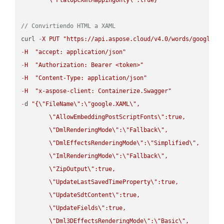
// Convirtiendo HTML a XAML
curl 
-
X
PUT
"https://api.aspose.cloud/v4.0/words/google.H
-
H
"accept: application/json"
-
H
"Authorization: Bearer <token>"
-
H
"Content-Type: application/json"
-
H
"x-aspose-client: Containerize.Swagger"
-
d 
"{
\"
FileName
\"
:
\"
google.XAML
\"
,

\"
AllowEmbeddingPostScriptFonts
\"
:true,

\"
DmlRenderingMode
\"
:
\"
Fallback
\"
,

\"
DmlEffectsRenderingMode
\"
:
\"
Simplified
\"
,

\"
ImlRenderingMode
\"
:
\"
Fallback
\"
,

\"
ZipOutput
\"
:true,

\"
UpdateLastSavedTimeProperty
\"
:true,

\"
UpdateSdtContent
\"
:true,

\"
UpdateFields
\"
:true,

\"
Dml3DEffectsRenderingMode
\"
:
\"
Basic
\"
,
