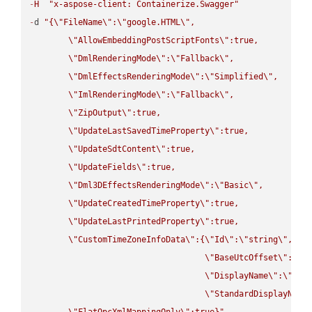
-
H
"x-aspose-client: Containerize.Swagger"
-
d 
"{
\"
FileName
\"
:
\"
google.HTML
\"
,

\"
AllowEmbeddingPostScriptFonts
\"
:true,

\"
DmlRenderingMode
\"
:
\"
Fallback
\"
,

\"
DmlEffectsRenderingMode
\"
:
\"
Simplified
\"
,

\"
ImlRenderingMode
\"
:
\"
Fallback
\"
,

\"
ZipOutput
\"
:true,

\"
UpdateLastSavedTimeProperty
\"
:true,

\"
UpdateSdtContent
\"
:true,

\"
UpdateFields
\"
:true,

\"
Dml3DEffectsRenderingMode
\"
:
\"
Basic
\"
,

\"
UpdateCreatedTimeProperty
\"
:true,

\"
UpdateLastPrintedProperty
\"
:true,

\"
CustomTimeZoneInfoData
\"
:{
\"
Id
\"
:
\"
string
\"
,

\"
BaseUtcOffset
\"
:
\"
s
\"
DisplayName
\"
:
\"
str
\"
StandardDisplayName
\"
FlatOpcXmlMappingOnly
\"
:true}"