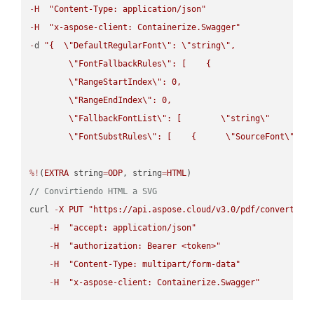
-
H
"Content-Type: application/json"
-
H
"x-aspose-client: Containerize.Swagger"
-
d 
"{  
\"
DefaultRegularFont
\"
: 
\"
string
\"
,

\"
FontFallbackRules
\"
: [    {

\"
RangeStartIndex
\"
: 0,

\"
RangeEndIndex
\"
: 0,

\"
FallbackFontList
\"
: [        
\"
string
\"
      ]  
\"
FontSubstRules
\"
: [    {      
\"
SourceFont
\"
: 
\
%!
(
EXTRA
 string
=
ODP
, string
=
HTML
// Convirtiendo HTML a SVG
curl 
-
X
PUT
"https://api.aspose.cloud/v3.0/pdf/convert/HT
-
H
"accept: application/json"
-
H
"authorization: Bearer <token>"
-
H
"Content-Type: multipart/form-data"
-
H
"x-aspose-client: Containerize.Swagger"