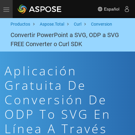
Español
Toggle navigation
Productos
Aspose.Total
Curl
Conversion
Convertir PowerPoint a SVG, ODP a SVG
FREE Converter o Curl SDK
Aplicación
Gratuita De
Conversión De
ODP To SVG En
Línea A Través