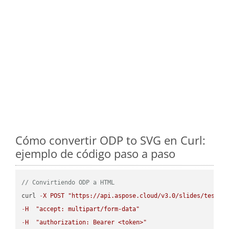
Cómo convertir ODP to SVG en Curl:
ejemplo de código paso a paso
// Convirtiendo ODP a HTML
curl 
-
X
POST
"https://api.aspose.cloud/v3.0/slides/test-u
-
H
"accept: multipart/form-data"
-
H
"authorization: Bearer <token>"