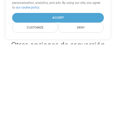
personalization, analytics, and ads. By using our site, you agree
to
our cookie policy
.
ACCEPT
CUSTOMIZE
DENY
Otras opciones de conversión
de PowerPoint
ODP Código para convertir DOC
DOC:
Microsoft Word Binary Format
ODP Código para convertir DOT
DOT:
Microsoft Word Template Files
ODP Código para convertir DOCX
DOCX:
Office 2007+ Word Document