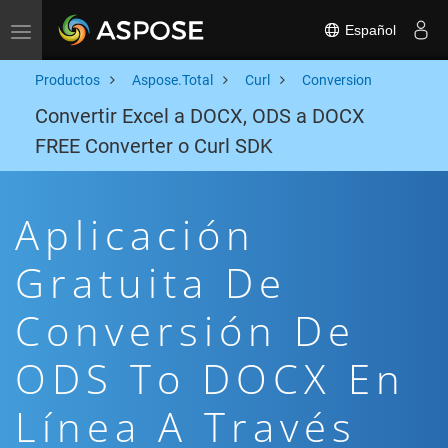
Español
Toggle navigation
Productos
Aspose.Total
Curl
Conversion
Convertir Excel a DOCX, ODS a DOCX
FREE Converter o Curl SDK
Aplicación
Gratuita De
Conversión De
ODS To DOCX En
Línea A Través