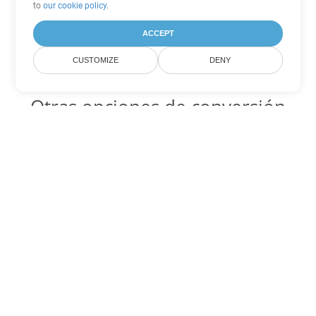
to
our cookie policy
.
ACCEPT
CUSTOMIZE
DENY
Otras opciones de conversión
de Excel
ODS Código para convertir DOC
DOC:
Microsoft Word Binary Format
ODS Código para convertir DOT
DOT:
Microsoft Word Template Files
ODS Código para convertir DOCX
DOCX:
Office 2007+ Word Document