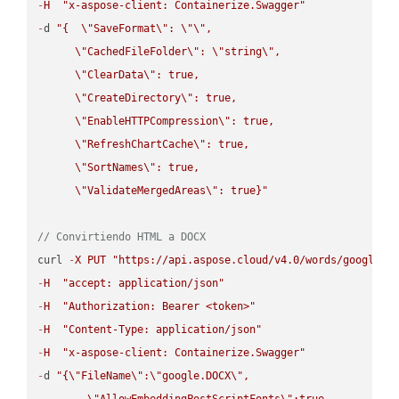
-
H
"x-aspose-client: Containerize.Swagger"
-
d 
"{  
\"
SaveFormat
\"
: 
\"
\"
,

\"
CachedFileFolder
\"
: 
\"
string
\"
,

\"
ClearData
\"
: true,  

\"
CreateDirectory
\"
: true,  

\"
EnableHTTPCompression
\"
: true,  

\"
RefreshChartCache
\"
: true,  

\"
SortNames
\"
: true,  

\"
ValidateMergedAreas
\"
: true}"
// Convirtiendo HTML a DOCX
curl 
-
X
PUT
"https://api.aspose.cloud/v4.0/words/google.H
-
H
"accept: application/json"
-
H
"Authorization: Bearer <token>"
-
H
"Content-Type: application/json"
-
H
"x-aspose-client: Containerize.Swagger"
-
d 
"{
\"
FileName
\"
:
\"
google.DOCX
\"
,

\"
AllowEmbeddingPostScriptFonts
\"
:true,
