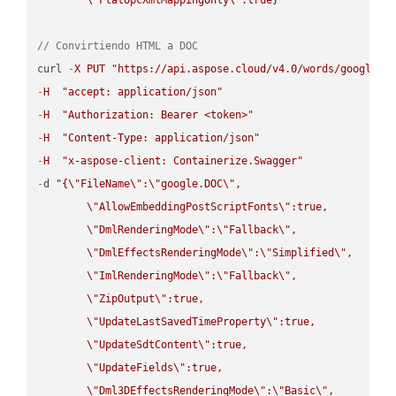
// Convirtiendo HTML a DOC
curl 
-
X
PUT
"https://api.aspose.cloud/v4.0/words/google.H
-
H
"accept: application/json"
-
H
"Authorization: Bearer <token>"
-
H
"Content-Type: application/json"
-
H
"x-aspose-client: Containerize.Swagger"
-
d 
"{
\"
FileName
\"
:
\"
google.DOC
\"
,

\"
AllowEmbeddingPostScriptFonts
\"
:true,

\"
DmlRenderingMode
\"
:
\"
Fallback
\"
,

\"
DmlEffectsRenderingMode
\"
:
\"
Simplified
\"
,

\"
ImlRenderingMode
\"
:
\"
Fallback
\"
,

\"
ZipOutput
\"
:true,

\"
UpdateLastSavedTimeProperty
\"
:true,

\"
UpdateSdtContent
\"
:true,

\"
UpdateFields
\"
:true,

\"
Dml3DEffectsRenderingMode
\"
:
\"
Basic
\"
,
