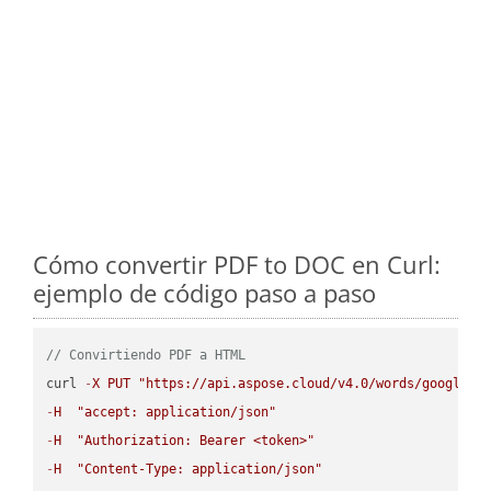
Cómo convertir PDF to DOC en Curl:
ejemplo de código paso a paso
// Convirtiendo PDF a HTML
curl 
-
X
PUT
"https://api.aspose.cloud/v4.0/words/google.P
-
H
"accept: application/json"
-
H
"Authorization: Bearer <token>"
-
H
"Content-Type: application/json"