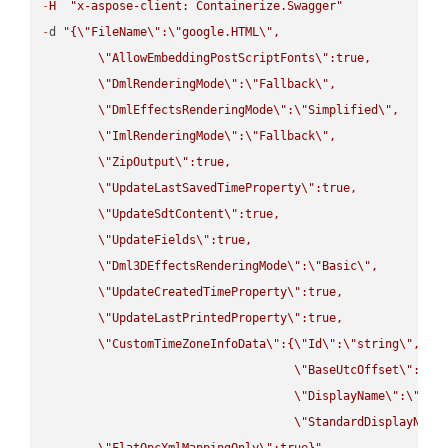
-
H
"x-aspose-client: Containerize.Swagger"
-
d 
"{
\"
FileName
\"
:
\"
google.HTML
\"
,

\"
AllowEmbeddingPostScriptFonts
\"
:true,

\"
DmlRenderingMode
\"
:
\"
Fallback
\"
,

\"
DmlEffectsRenderingMode
\"
:
\"
Simplified
\"
,

\"
ImlRenderingMode
\"
:
\"
Fallback
\"
,

\"
ZipOutput
\"
:true,

\"
UpdateLastSavedTimeProperty
\"
:true,

\"
UpdateSdtContent
\"
:true,

\"
UpdateFields
\"
:true,

\"
Dml3DEffectsRenderingMode
\"
:
\"
Basic
\"
,

\"
UpdateCreatedTimeProperty
\"
:true,

\"
UpdateLastPrintedProperty
\"
:true,

\"
CustomTimeZoneInfoData
\"
:{
\"
Id
\"
:
\"
string
\"
,

\"
BaseUtcOffset
\"
:
\"
s
\"
DisplayName
\"
:
\"
str
\"
StandardDisplayName
\"
FlatOpcXmlMappingOnly
\"
:true}"