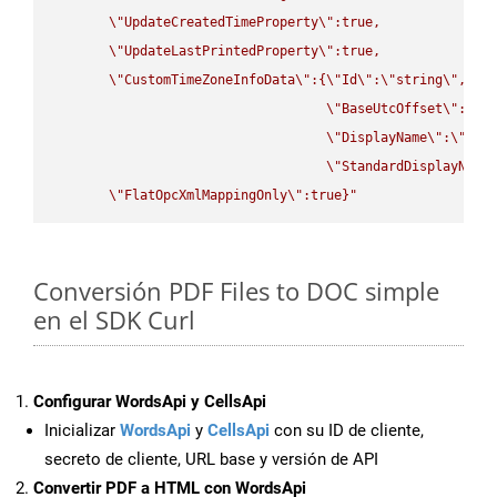
\"
UpdateCreatedTimeProperty
\"
:true,

\"
UpdateLastPrintedProperty
\"
:true,

\"
CustomTimeZoneInfoData
\"
:{
\"
Id
\"
:
\"
string
\"
,

\"
BaseUtcOffset
\"
:
\"
s
\"
DisplayName
\"
:
\"
str
\"
StandardDisplayName
\"
FlatOpcXmlMappingOnly
\"
:true}"
Conversión PDF Files to DOC simple
en el SDK Curl
Configurar WordsApi y CellsApi
Inicializar
WordsApi
y
CellsApi
con su ID de cliente,
secreto de cliente, URL base y versión de API
Convertir PDF a HTML con WordsApi