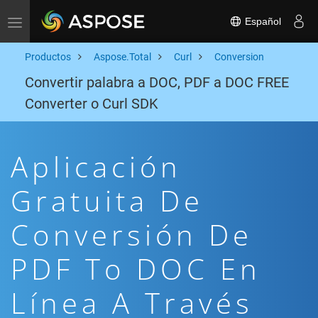
Español
Toggle navigation
Productos
Aspose.Total
Curl
Conversion
Convertir palabra a DOC, PDF a DOC FREE
Converter o Curl SDK
Aplicación
Gratuita De
Conversión De
PDF To DOC En
Línea A Través