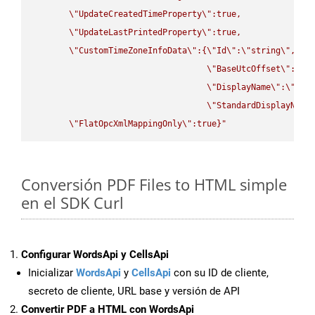
\"
UpdateCreatedTimeProperty
\"
:true,

\"
UpdateLastPrintedProperty
\"
:true,

\"
CustomTimeZoneInfoData
\"
:{
\"
Id
\"
:
\"
string
\"
,

\"
BaseUtcOffset
\"
:
\"
s
\"
DisplayName
\"
:
\"
str
\"
StandardDisplayName
\"
FlatOpcXmlMappingOnly
\"
:true}"
Conversión PDF Files to HTML simple
en el SDK Curl
Configurar WordsApi y CellsApi
Inicializar
WordsApi
y
CellsApi
con su ID de cliente,
secreto de cliente, URL base y versión de API
Convertir PDF a HTML con WordsApi