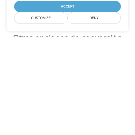
ACCEPT
CUSTOMIZE
DENY
Otras opciones de conversión
de Word
PDF Código para convertir DOC
DOC:
Microsoft Word Binary Format
PDF Código para convertir DOT
DOT:
Microsoft Word Template Files
PDF Código para convertir DOCX
DOCX:
Office 2007+ Word Document
PDF Código para convertir DOCM