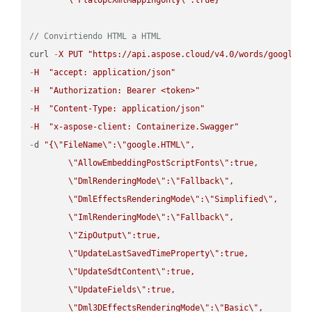
// Convirtiendo HTML a HTML
curl 
-
X
PUT
"https://api.aspose.cloud/v4.0/words/google.H
-
H
"accept: application/json"
-
H
"Authorization: Bearer <token>"
-
H
"Content-Type: application/json"
-
H
"x-aspose-client: Containerize.Swagger"
-
d 
"{
\"
FileName
\"
:
\"
google.HTML
\"
,

\"
AllowEmbeddingPostScriptFonts
\"
:true,

\"
DmlRenderingMode
\"
:
\"
Fallback
\"
,

\"
DmlEffectsRenderingMode
\"
:
\"
Simplified
\"
,

\"
ImlRenderingMode
\"
:
\"
Fallback
\"
,

\"
ZipOutput
\"
:true,

\"
UpdateLastSavedTimeProperty
\"
:true,

\"
UpdateSdtContent
\"
:true,

\"
UpdateFields
\"
:true,

\"
Dml3DEffectsRenderingMode
\"
:
\"
Basic
\"
,
