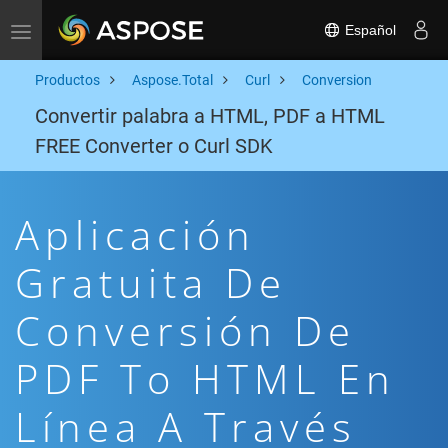
Español
Toggle navigation
Productos
Aspose.Total
Curl
Conversion
Convertir palabra a HTML, PDF a HTML
FREE Converter o Curl SDK
Aplicación
Gratuita De
Conversión De
PDF To HTML En
Línea A Través