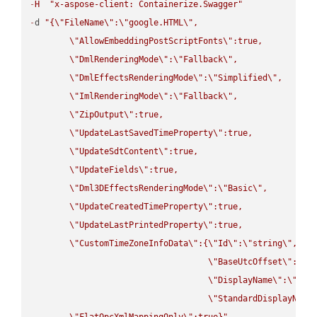
-
H
"x-aspose-client: Containerize.Swagger"
-
d 
"{
\"
FileName
\"
:
\"
google.HTML
\"
,

\"
AllowEmbeddingPostScriptFonts
\"
:true,

\"
DmlRenderingMode
\"
:
\"
Fallback
\"
,

\"
DmlEffectsRenderingMode
\"
:
\"
Simplified
\"
,

\"
ImlRenderingMode
\"
:
\"
Fallback
\"
,

\"
ZipOutput
\"
:true,

\"
UpdateLastSavedTimeProperty
\"
:true,

\"
UpdateSdtContent
\"
:true,

\"
UpdateFields
\"
:true,

\"
Dml3DEffectsRenderingMode
\"
:
\"
Basic
\"
,

\"
UpdateCreatedTimeProperty
\"
:true,

\"
UpdateLastPrintedProperty
\"
:true,

\"
CustomTimeZoneInfoData
\"
:{
\"
Id
\"
:
\"
string
\"
,

\"
BaseUtcOffset
\"
:
\"
s
\"
DisplayName
\"
:
\"
str
\"
StandardDisplayName
\"
FlatOpcXmlMappingOnly
\"
:true}"