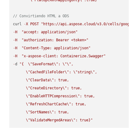
// Convirtiendo HTML a ODS
curl 
-
X
POST
"https://api.aspose.cloud/v3.0/cells/google.
-
H
"accept: application/json"
-
H
"authorization: Bearer <token>"
-
H
"Content-Type: application/json"
-
H
"x-aspose-client: Containerize.Swagger"
-
d 
"{  
\"
SaveFormat
\"
: 
\"
\"
,

\"
CachedFileFolder
\"
: 
\"
string
\"
,

\"
ClearData
\"
: true,  

\"
CreateDirectory
\"
: true,  

\"
EnableHTTPCompression
\"
: true,  

\"
RefreshChartCache
\"
: true,  

\"
SortNames
\"
: true,  

\"
ValidateMergedAreas
\"
: true}"