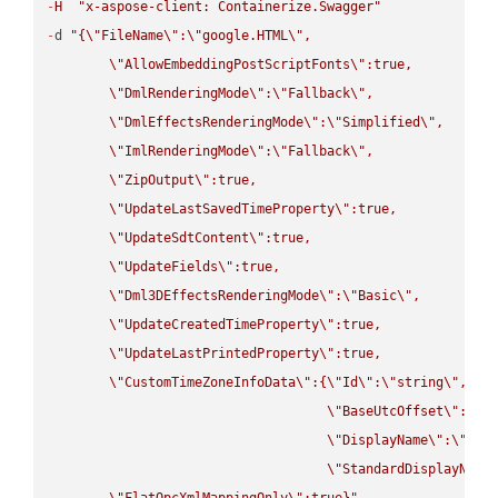
-
H
"x-aspose-client: Containerize.Swagger"
-
d 
"{
\"
FileName
\"
:
\"
google.HTML
\"
,

\"
AllowEmbeddingPostScriptFonts
\"
:true,

\"
DmlRenderingMode
\"
:
\"
Fallback
\"
,

\"
DmlEffectsRenderingMode
\"
:
\"
Simplified
\"
,

\"
ImlRenderingMode
\"
:
\"
Fallback
\"
,

\"
ZipOutput
\"
:true,

\"
UpdateLastSavedTimeProperty
\"
:true,

\"
UpdateSdtContent
\"
:true,

\"
UpdateFields
\"
:true,

\"
Dml3DEffectsRenderingMode
\"
:
\"
Basic
\"
,

\"
UpdateCreatedTimeProperty
\"
:true,

\"
UpdateLastPrintedProperty
\"
:true,

\"
CustomTimeZoneInfoData
\"
:{
\"
Id
\"
:
\"
string
\"
,

\"
BaseUtcOffset
\"
:
\"
s
\"
DisplayName
\"
:
\"
str
\"
StandardDisplayName
\"
FlatOpcXmlMappingOnly
\"
:true}"