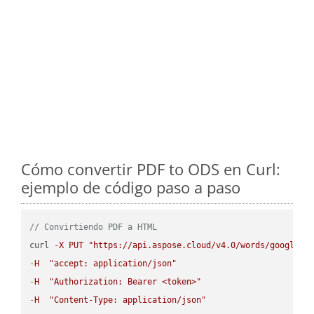
Cómo convertir PDF to ODS en Curl:
ejemplo de código paso a paso
// Convirtiendo PDF a HTML
curl 
-
X
PUT
"https://api.aspose.cloud/v4.0/words/google.P
-
H
"accept: application/json"
-
H
"Authorization: Bearer <token>"
-
H
"Content-Type: application/json"