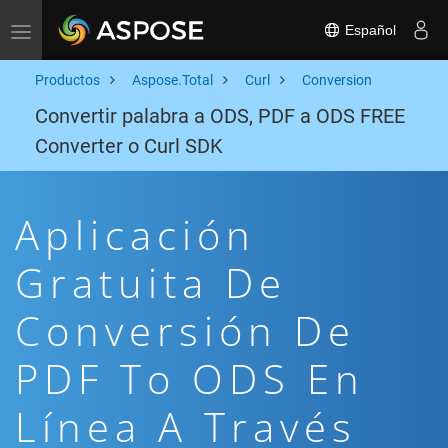
Español
Toggle navigation
Productos
Aspose.Total
Curl
Conversion
Convertir palabra a ODS, PDF a ODS FREE
Converter o Curl SDK
Aplicación
Gratuita De
Conversión De
PDF To ODS En
Línea A Través