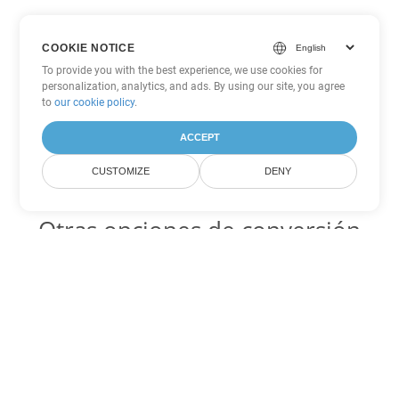
COOKIE NOTICE
To provide you with the best experience, we use cookies for
personalization, analytics, and ads. By using our site, you agree
to
our cookie policy
.
ACCEPT
CUSTOMIZE
DENY
Otras opciones de conversión
de PowerPoint
PPSM Código para convertir DOC
DOC:
Microsoft Word Binary Format
PPSM Código para convertir DOT