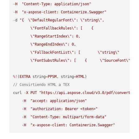
-
H
"Content-Type: application/json"
-
H
"x-aspose-client: Containerize.Swagger"
-
d 
"{  
\"
DefaultRegularFont
\"
: 
\"
string
\"
,

\"
FontFallbackRules
\"
: [    {

\"
RangeStartIndex
\"
: 0,

\"
RangeEndIndex
\"
: 0,

\"
FallbackFontList
\"
: [        
\"
string
\"
      ]  
\"
FontSubstRules
\"
: [    {      
\"
SourceFont
\"
: 
\
%!
(
EXTRA
 string
=
PPSM
, string
=
HTML
// Convirtiendo HTML a TEX
curl 
-
X
PUT
"https://api.aspose.cloud/v3.0/pdf/convert/HT
-
H
"accept: application/json"
-
H
"authorization: Bearer <token>"
-
H
"Content-Type: multipart/form-data"
-
H
"x-aspose-client: Containerize.Swagger"