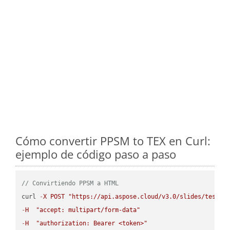
Cómo convertir PPSM to TEX en Curl:
ejemplo de código paso a paso
// Convirtiendo PPSM a HTML
curl 
-
X
POST
"https://api.aspose.cloud/v3.0/slides/test-u
-
H
"accept: multipart/form-data"
-
H
"authorization: Bearer <token>"