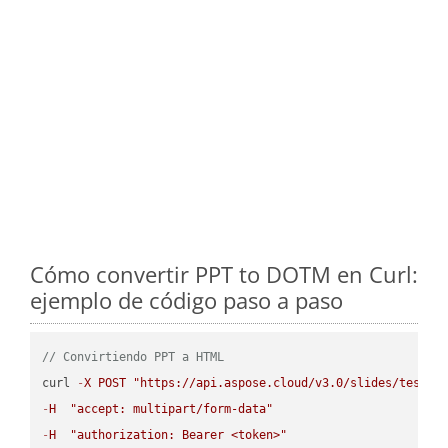
Cómo convertir PPT to DOTM en Curl:
ejemplo de código paso a paso
// Convirtiendo PPT a HTML
curl 
-
X
POST
"https://api.aspose.cloud/v3.0/slides/test-u
-
H
"accept: multipart/form-data"
-
H
"authorization: Bearer <token>"