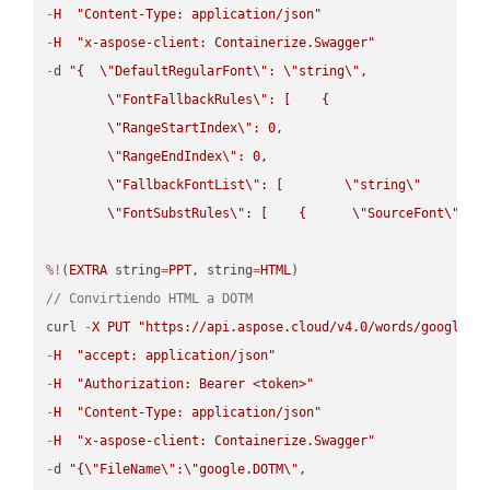
-
H
"Content-Type: application/json"
-
H
"x-aspose-client: Containerize.Swagger"
-
d 
"{  
\"
DefaultRegularFont
\"
: 
\"
string
\"
,

\"
FontFallbackRules
\"
: [    {

\"
RangeStartIndex
\"
: 0,

\"
RangeEndIndex
\"
: 0,

\"
FallbackFontList
\"
: [        
\"
string
\"
      ]  
\"
FontSubstRules
\"
: [    {      
\"
SourceFont
\"
: 
\
%!
(
EXTRA
 string
=
PPT
, string
=
HTML
// Convirtiendo HTML a DOTM
curl 
-
X
PUT
"https://api.aspose.cloud/v4.0/words/google.H
-
H
"accept: application/json"
-
H
"Authorization: Bearer <token>"
-
H
"Content-Type: application/json"
-
H
"x-aspose-client: Containerize.Swagger"
-
d 
"{
\"
FileName
\"
:
\"
google.DOTM
\"
,
