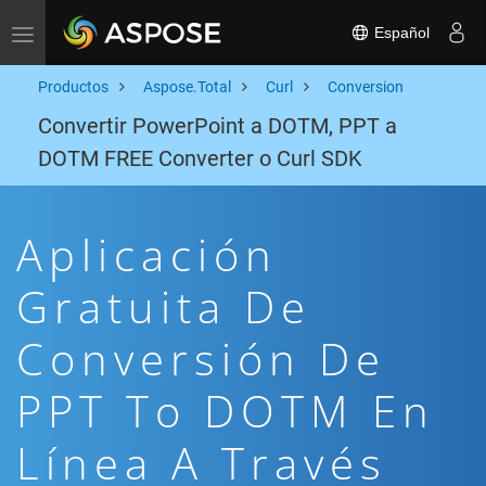
Español
Toggle navigation
Productos
Aspose.Total
Curl
Conversion
Convertir PowerPoint a DOTM, PPT a
DOTM FREE Converter o Curl SDK
Aplicación
Gratuita De
Conversión De
PPT To DOTM En
Línea A Través