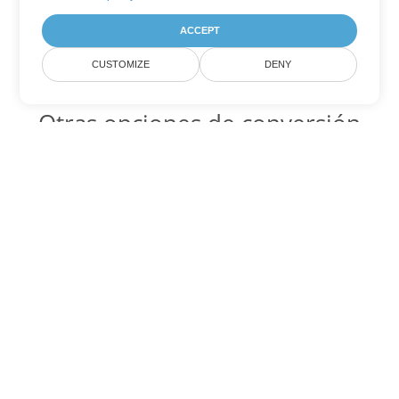
ACCEPT
CUSTOMIZE
DENY
Otras opciones de conversión
de PowerPoint
PPTM Código para convertir DOC
DOC:
Microsoft Word Binary Format
PPTM Código para convertir DOT
DOT:
Microsoft Word Template Files
PPTM Código para convertir DOCX
DOCX:
Office 2007+ Word Document