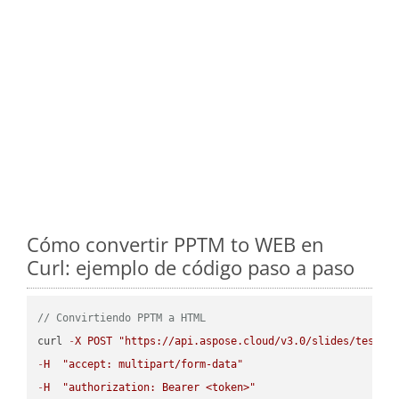
Cómo convertir PPTM to WEB en
Curl: ejemplo de código paso a paso
// Convirtiendo PPTM a HTML
curl 
-
X
POST
"https://api.aspose.cloud/v3.0/slides/test-u
-
H
"accept: multipart/form-data"
-
H
"authorization: Bearer <token>"