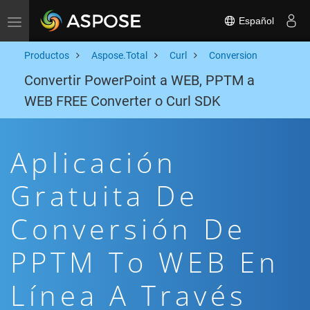
Español
Toggle navigation
Productos
Aspose.Total
Curl
Conversion
Convertir PowerPoint a WEB, PPTM a
WEB FREE Converter o Curl SDK
Aplicación
Gratuita De
Conversión De
PPTM To WEB En
Línea A Través