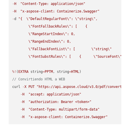
-
H
"Content-Type: application/json"
-
H
"x-aspose-client: Containerize.Swagger"
-
d 
"{  
\"
DefaultRegularFont
\"
: 
\"
string
\"
,

\"
FontFallbackRules
\"
: [    {

\"
RangeStartIndex
\"
: 0,

\"
RangeEndIndex
\"
: 0,

\"
FallbackFontList
\"
: [        
\"
string
\"
      ]  
\"
FontSubstRules
\"
: [    {      
\"
SourceFont
\"
: 
\
%!
(
EXTRA
 string
=
PPTM
, string
=
HTML
// Convirtiendo HTML a WEB
curl 
-
X
PUT
"https://api.aspose.cloud/v3.0/pdf/convert/HT
-
H
"accept: application/json"
-
H
"authorization: Bearer <token>"
-
H
"Content-Type: multipart/form-data"
-
H
"x-aspose-client: Containerize.Swagger"