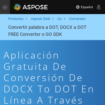
Español
Toggle navigation
Productos
Aspose.Total
Go
Conversion
Convertir palabra a DOT, DOCX a DOT
FREE Converter o GO SDK
Aplicación
Gratuita De
Conversión De
DOCX To DOT En
Línea A Través