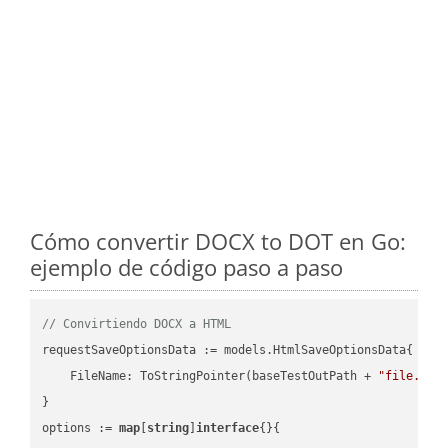
Cómo convertir DOCX to DOT en Go:
ejemplo de código paso a paso
// Convirtiendo DOCX a HTML
requestSaveOptionsData := models.HtmlSaveOptionsData{

    FileName: ToStringPointer(baseTestOutPath + 
"file.DOC
}

options := 
map
[
string
]
interface
{}{
