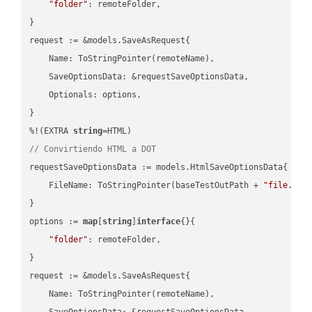
"folder"
: remoteFolder,

}

request := &models.SaveAsRequest{

    Name: ToStringPointer(remoteName),

    SaveOptionsData: &requestSaveOptionsData,

    Optionals: options,

}

%!(EXTRA 
string
// Convirtiendo HTML a DOT
requestSaveOptionsData := models.HtmlSaveOptionsData{

    FileName: ToStringPointer(baseTestOutPath + 
"file.HTM
}

options := 
map
[
string
]
interface
{}{

"folder"
: remoteFolder,

}

request := &models.SaveAsRequest{

    Name: ToStringPointer(remoteName),

    SaveOptionsData: &requestSaveOptionsData,
