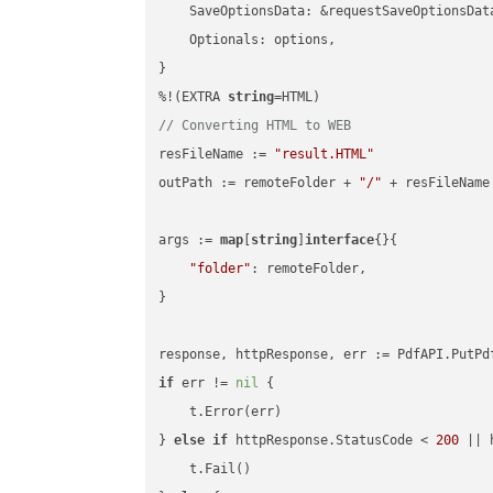
    SaveOptionsData: &requestSaveOptionsData
    Optionals: options,

}

%!(EXTRA 
string
// Converting HTML to WEB
resFileName := 
"result.HTML"
outPath := remoteFolder + 
"/"
 + resFileName

args := 
map
[
string
]
interface
{}{

"folder"
: remoteFolder,

}

if
 err != 
nil
 {

    t.Error(err)

} 
else
if
 httpResponse.StatusCode < 
200
 || 
    t.Fail()
