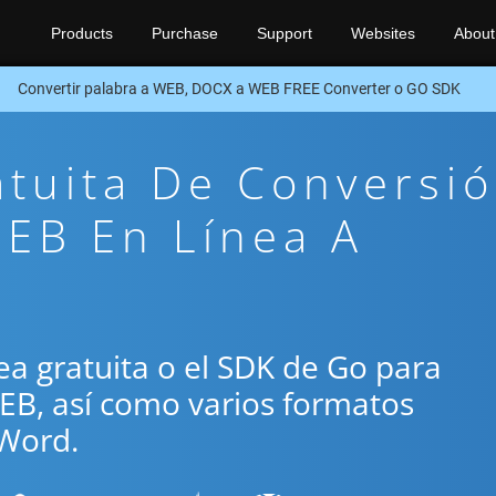
Products
Purchase
Support
Websites
About
Convertir palabra a WEB, DOCX a WEB FREE Converter o GO SDK
atuita De Conversi
EB En Línea A
ínea gratuita o el SDK de Go para
EB, así como varios formatos
Word.