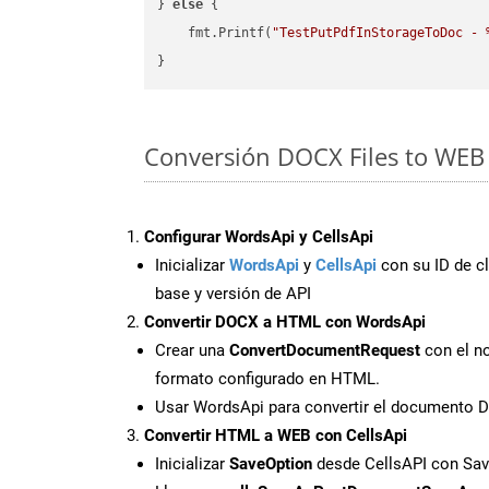
} 
else
 {

    fmt.Printf(
"TestPutPdfInStorageToDoc - 
Conversión DOCX Files to WEB 
Configurar WordsApi y CellsApi
Inicializar
WordsApi
y
CellsApi
con su ID de cl
base y versión de API
Convertir DOCX a HTML con WordsApi
Crear una
ConvertDocumentRequest
con el no
formato configurado en HTML.
Usar WordsApi para convertir el documento
Convertir HTML a WEB con CellsApi
Inicializar
SaveOption
desde CellsAPI con S