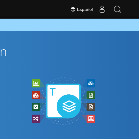
Español
ón