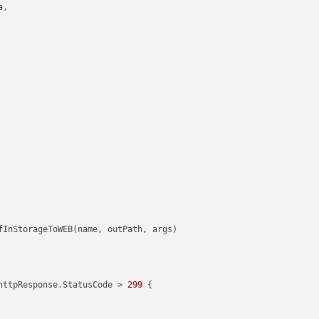
,

httpResponse.StatusCode > 
299
 {
