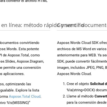
ara convertir el archivo HTML
en línea: método rápido y sencillo
Convertir document
 documentos convirtiendo
Aspose.Words Cloud SDK ofrece
ose.Words. Esta potente
archivos de MS Word en varios
PI de Aspose.Total, como
anteriormente para WEB. Ya sea
se.Slides, Aspose.Diagram,
SDK, puede convertir fácilmen
e permite una conversión
imagen, incluidos JPEG, PNG, BM
s aplicaciones.
Aspose.Words Cloud.
Cree el objeto
Solicitud 
os, optimizando las
%!a(string=DOCX) docum
ualable. Explore la lista
Llame al método
Conver
aforma
Aspose.Total Cloud
.
para la conversión desd
chivo %!s(MISSING)”