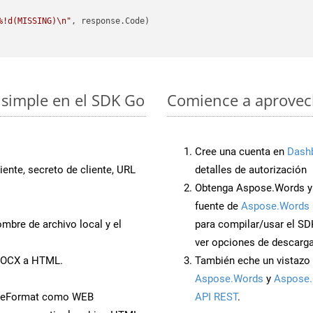
%!d(MISSING)\n"
, response.Code)

simple en el SDK Go
Comience a aprovech
Cree una cuenta en
Dash
iente, secreto de cliente, URL
detalles de autorización
Obtenga Aspose.Words y
fuente de
Aspose.Words 
mbre de archivo local y el
para compilar/usar el SD
ver opciones de descarga
 DOCX a HTML.
También eche un vistazo 
Aspose.Words
y
Aspose.
aveFormat como WEB
API REST
.