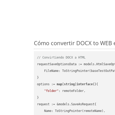
Cómo convertir DOCX to WEB e
// Convirtiendo DOCX a HTML
requestSaveOptionsData := models.HtmlSaveOpt
    FileName: ToStringPointer(baseTestOutPa
}

options := 
map
[
string
]
interface
{}{

"folder"
: remoteFolder,

}

request := &models.SaveAsRequest{

    Name: ToStringPointer(remoteName),
