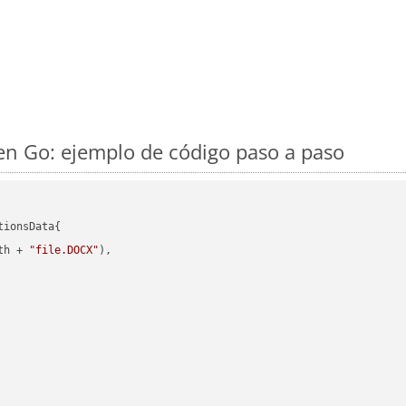
n Go: ejemplo de código paso a paso
ionsData{

th + 
"file.DOCX"
),
