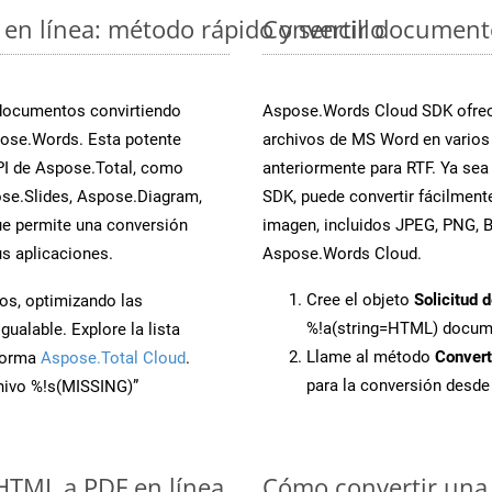
en línea: método rápido y sencillo
Convertir document
 documentos convirtiendo
Aspose.Words Cloud SDK ofrece
ose.Words. Esta potente
archivos de MS Word en varios
PI de Aspose.Total, como
anteriormente para RTF. Ya sea
se.Slides, Aspose.Diagram,
SDK, puede convertir fácilmen
e permite una conversión
imagen, incluidos JPEG, PNG, BM
s aplicaciones.
Aspose.Words Cloud.
Cree el objeto
Solicitud 
os, optimizando las
%!a(string=HTML) docu
ualable. Explore la lista
Llame al método
Conver
aforma
Aspose.Total Cloud
.
para la conversión desd
chivo %!s(MISSING)”
 HTML a PDF en línea
Cómo convertir una 