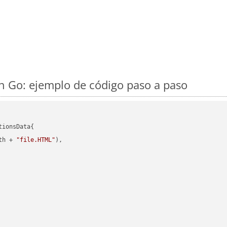
 Go: ejemplo de código paso a paso
ionsData{

th + 
"file.HTML"
),
