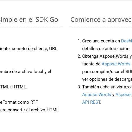
simple en el SDK Go
Comience a aprovech
Cree una cuenta en
Dash
iente, secreto de cliente, URL
detalles de autorización
Obtenga Aspose.Words y
fuente de
Aspose.Words 
mbre de archivo local y el
para compilar/usar el SD
ver opciones de descarga
 HTML a HTML.
También eche un vistazo 
Aspose.Words
y
Aspose.
veFormat como RTF
API REST
.
ara convertir el archivo HTML