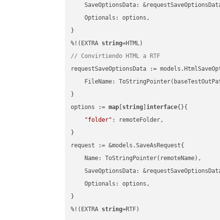
    SaveOptionsData: &requestSaveOptionsData
    Optionals: options,

}

%!(EXTRA 
string
// Convirtiendo HTML a RTF
requestSaveOptionsData := models.HtmlSaveOpt
    FileName: ToStringPointer(baseTestOutPa
}

options := 
map
[
string
]
interface
{}{

"folder"
: remoteFolder,

}

request := &models.SaveAsRequest{

    Name: ToStringPointer(remoteName),

    SaveOptionsData: &requestSaveOptionsData
    Optionals: options,

}

%!(EXTRA 
string
=RTF)