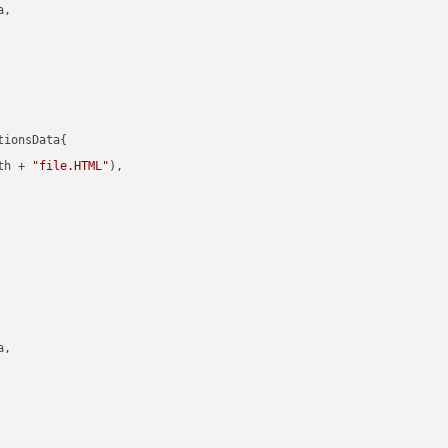
,

ionsData{

th + 
"file.HTML"
),

,
