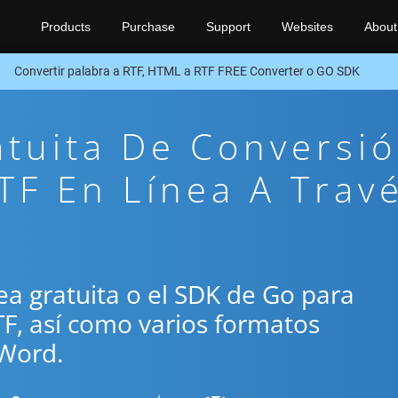
Products
Purchase
Support
Websites
About
Convertir palabra a RTF, HTML a RTF FREE Converter o GO SDK
atuita De Conversi
F En Línea A Trav
ínea gratuita o el SDK de Go para
TF, así como varios formatos
Word.