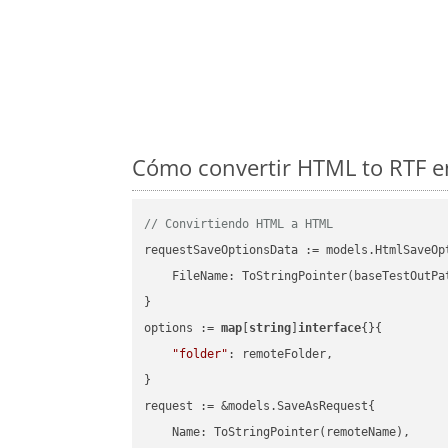
Cómo convertir HTML to RTF en
// Convirtiendo HTML a HTML
requestSaveOptionsData := models.HtmlSaveOpt
    FileName: ToStringPointer(baseTestOutPa
}

options := 
map
[
string
]
interface
{}{

"folder"
: remoteFolder,

}

request := &models.SaveAsRequest{

    Name: ToStringPointer(remoteName),
