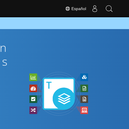
Español
ón
és