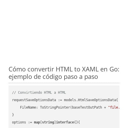
Cómo convertir HTML to XAML en Go:
ejemplo de código paso a paso
// Convirtiendo HTML a HTML
requestSaveOptionsData := models.HtmlSaveOptionsData{

    FileName: ToStringPointer(baseTestOutPath + 
"file.HTM
}

options := 
map
[
string
]
interface
{}{
