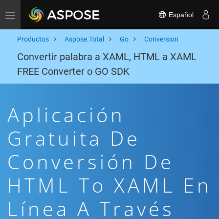
Español
Toggle navigation
Productos
Aspose.Total
Go
Conversion
Convertir palabra a XAML, HTML a XAML
FREE Converter o GO SDK
Aplicación
Gratuita De
Conversión De
HTML To XAML En
Línea A Través