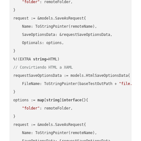
"folder"
: remoteFolder,

}

request := &models.SaveAsRequest{

    Name: ToStringPointer(remoteName),

    SaveOptionsData: &requestSaveOptionsData,

    Optionals: options,

}

%!(EXTRA 
string
// Convirtiendo HTML a XAML
requestSaveOptionsData := models.HtmlSaveOptionsData{

    FileName: ToStringPointer(baseTestOutPath + 
"file.HTM
}

options := 
map
[
string
]
interface
{}{

"folder"
: remoteFolder,

}

request := &models.SaveAsRequest{

    Name: ToStringPointer(remoteName),

    SaveOptionsData: &requestSaveOptionsData,
