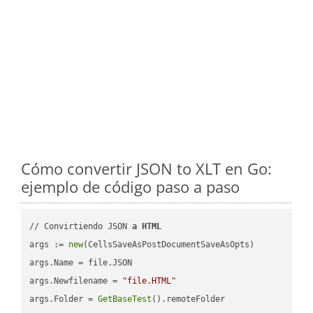
Cómo convertir JSON to XLT en Go:
ejemplo de código paso a paso
// Convirtiendo JSON 
a
HTML
args := 
new
(CellsSaveAsPostDocumentSaveAsOpts)

args.Name = file.JSON

args.Newfilename = 
"file.HTML"
args.Folder = 
GetBaseTest
().remoteFolder
