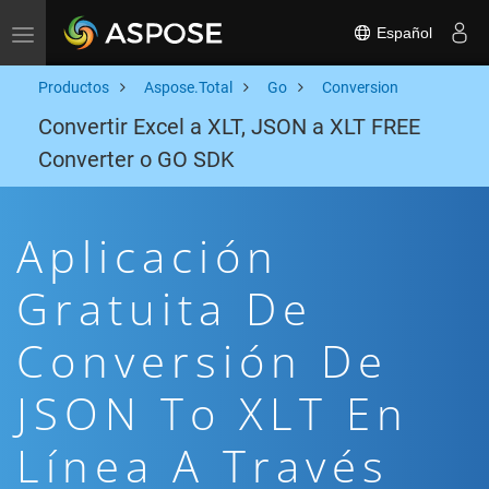
Español
Toggle navigation
Productos
Aspose.Total
Go
Conversion
Convertir Excel a XLT, JSON a XLT FREE
Converter o GO SDK
Aplicación
Gratuita De
Conversión De
JSON To XLT En
Línea A Través