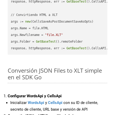
response, httpResponse, err := 
GetBaseTest
().CellsAPI.
Cel
// Convirtiendo HTML a XLT

args := 
new
(CellsSaveAsPostDocumentSaveAsOpts)

args.Name = file.HTML

args.Newfilename = 
"file.XLT"
args.Folder = 
GetBaseTest
().remoteFolder

response, httpResponse, err := 
GetBaseTest
().CellsAPI.
Cel
Conversión JSON Files to XLT simple
en el SDK Go
Configurar WordsApi y CellsApi
Inicializar
WordsApi
y
CellsApi
con su ID de cliente,
secreto de cliente, URL base y versión de API