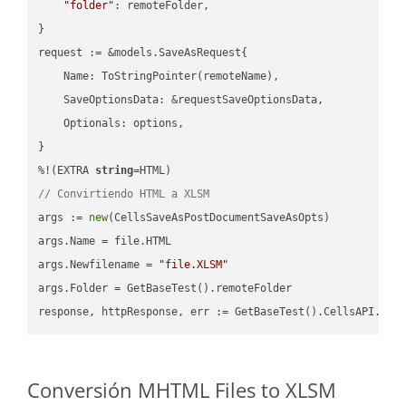
"folder"
: remoteFolder,

}

request := &models.SaveAsRequest{

    Name: ToStringPointer(remoteName),

    SaveOptionsData: &requestSaveOptionsData,

    Optionals: options,

}

%!(EXTRA 
string
// Convirtiendo HTML a XLSM
args := 
new
(CellsSaveAsPostDocumentSaveAsOpts)

args.Name = file.HTML

args.Newfilename = 
"file.XLSM"
args.Folder = GetBaseTest().remoteFolder

Conversión MHTML Files to XLSM