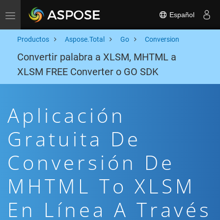
Español
Toggle navigation
Productos
Aspose.Total
Go
Conversion
Convertir palabra a XLSM, MHTML a
XLSM FREE Converter o GO SDK
Aplicación
Gratuita De
Conversión De
MHTML To XLSM
En Línea A Través