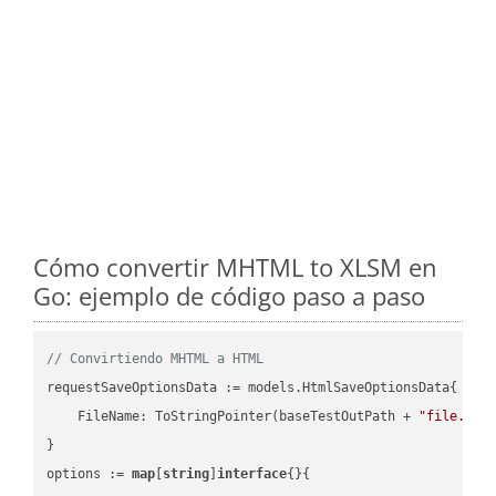
Cómo convertir MHTML to XLSM en
Go: ejemplo de código paso a paso
// Convirtiendo MHTML a HTML
requestSaveOptionsData := models.HtmlSaveOptionsData{

    FileName: ToStringPointer(baseTestOutPath + 
"file.MHT
}

options := 
map
[
string
]
interface
{}{
