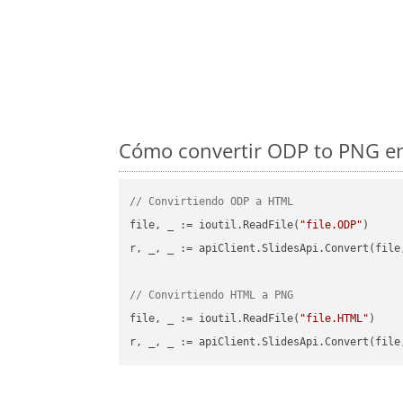
Cómo convertir ODP to PNG en
// Convirtiendo ODP a HTML
file, _ := ioutil.ReadFile(
"file.ODP"
)

r, _, _ := apiClient.SlidesApi.Convert(file
// Convirtiendo HTML a PNG
file, _ := ioutil.ReadFile(
"file.HTML"
)

r, _, _ := apiClient.SlidesApi.Convert(file