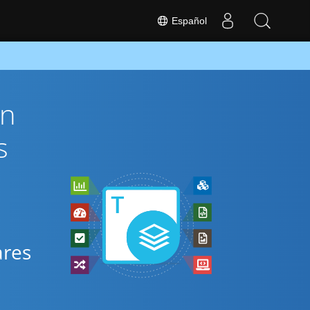
Español
ón
s
ares