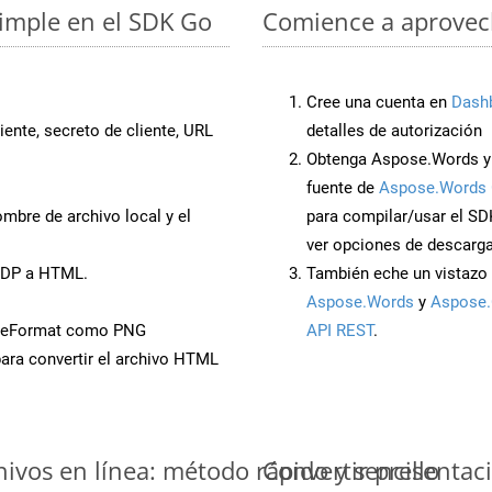
imple en el SDK Go
Comience a aprovech
Cree una cuenta en
Dash
iente, secreto de cliente, URL
detalles de autorización
Obtenga Aspose.Words y
fuente de
Aspose.Words 
mbre de archivo local y el
para compilar/usar el SD
ver opciones de descarga
ODP a HTML.
También eche un vistazo 
Aspose.Words
y
Aspose.
aveFormat como PNG
API REST
.
ara convertir el archivo HTML
vos en línea: método rápido y sencillo
Convertir presentac