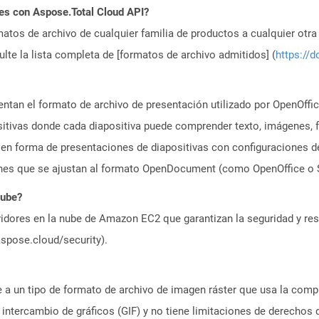
es con Aspose.Total Cloud API?
atos de archivo de cualquier familia de productos a cualquier otr
te la lista completa de [formatos de archivo admitidos] (
https://d
ntan el formato de archivo de presentación utilizado por OpenOffic
sitivas donde cada diapositiva puede comprender texto, imágenes,
a en forma de presentaciones de diapositivas con configuraciones 
nes que se ajustan al formato OpenDocument (como OpenOffice o S
nube?
idores en la nube de Amazon EC2 que garantizan la seguridad y resi
aspose.cloud/security).
ere a un tipo de formato de archivo de imagen ráster que usa la co
ntercambio de gráficos (GIF) y no tiene limitaciones de derechos d