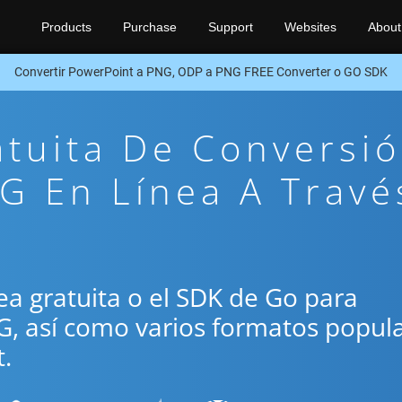
Products
Purchase
Support
Websites
About
Convertir PowerPoint a PNG, ODP a PNG FREE Converter o GO SDK
atuita De Conversi
G En Línea A Travé
ínea gratuita o el SDK de Go para
G, así como varios formatos popul
.