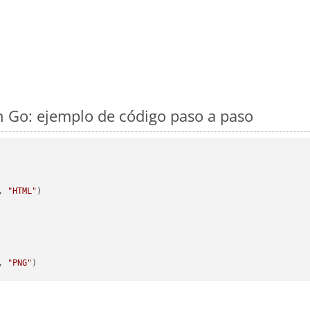
 Go: ejemplo de código paso a paso
, 
"HTML"
)

, 
"PNG"