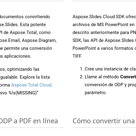
 documentos convirtiendo
Aspose.Slides Cloud SDK ofrece
e.Slides. Esta potente
archivos de MS PowerPoint en 
PI de Aspose.Total, como
descrito anteriormente para PNG
ose.Email, Aspose.Diagram,
SDK, las API de Aspose.Slides C
e permite una conversión
PowerPoint a varios formatos d
s aplicaciones.
TIFF.
Cree una instancia de cl
os, optimizando las
Llame al método
Convert
ualable. Explore la lista
conversión de ODP y pro
aforma
Aspose.Total Cloud
.
parámetro.
chivo %!s(MISSING)”
 ODP a PDF en línea
Cómo convertir una