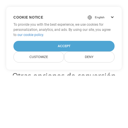
COOKIE NOTICE
To provide you with the best experience, we use cookies for
personalization, analytics, and ads. By using our site, you agree
to
our cookie policy
.
ACCEPT
CUSTOMIZE
DENY
Otras opciones de conversión
de Word
OTT Código para convertir DOC
DOC:
Microsoft Word Binary Format
OTT Código para convertir DOT