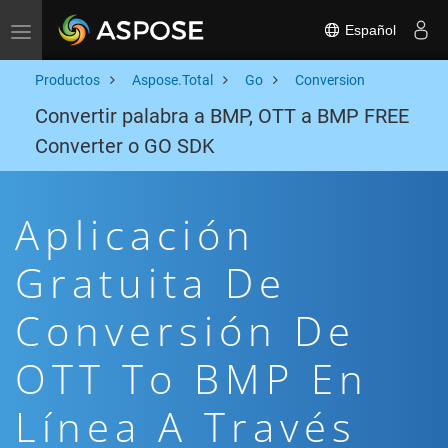
Español
Toggle navigation
Productos
Aspose.Total
Go
Conversion
Convertir palabra a BMP, OTT a BMP FREE
Converter o GO SDK
Aplicación
Gratuita De
Conversión De
OTT To BMP En
Línea A Través