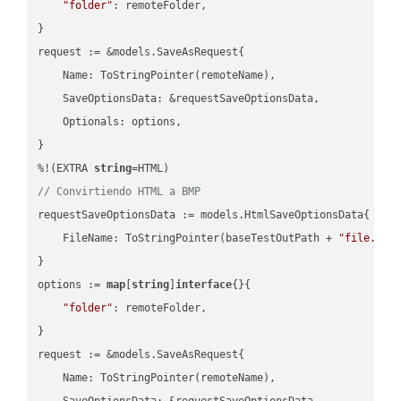
"folder"
: remoteFolder,

}

request := &models.SaveAsRequest{

    Name: ToStringPointer(remoteName),

    SaveOptionsData: &requestSaveOptionsData,

    Optionals: options,

}

%!(EXTRA 
string
// Convirtiendo HTML a BMP
requestSaveOptionsData := models.HtmlSaveOptionsData{

    FileName: ToStringPointer(baseTestOutPath + 
"file.HTM
}

options := 
map
[
string
]
interface
{}{

"folder"
: remoteFolder,

}

request := &models.SaveAsRequest{

    Name: ToStringPointer(remoteName),

    SaveOptionsData: &requestSaveOptionsData,
