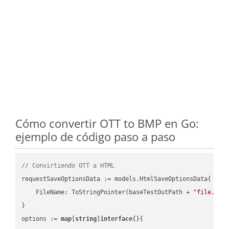
Cómo convertir OTT to BMP en Go:
ejemplo de código paso a paso
// Convirtiendo OTT a HTML
requestSaveOptionsData := models.HtmlSaveOptionsData{

    FileName: ToStringPointer(baseTestOutPath + 
"file.OTT
}

options := 
map
[
string
]
interface
{}{
