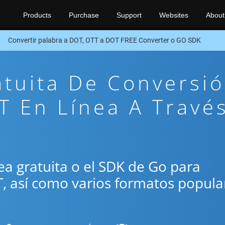
Products
Purchase
Support
Websites
About
Convertir palabra a DOT, OTT a DOT FREE Converter o GO SDK
atuita De Conversi
 En Línea A Travé
ínea gratuita o el SDK de Go para
T, así como varios formatos popula