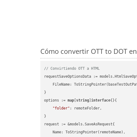
Cómo convertir OTT to DOT en
// Convirtiendo OTT a HTML
requestSaveOptionsData := models.HtmlSaveOpt
    FileName: ToStringPointer(baseTestOutPa
}

options := 
map
[
string
]
interface
{}{

"folder"
: remoteFolder,

}

request := &models.SaveAsRequest{

    Name: ToStringPointer(remoteName),
