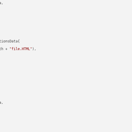
,

ionsData{

th + 
"file.HTML"
),

,
