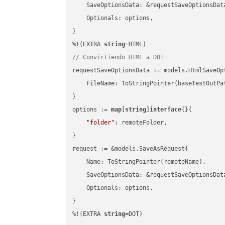
    SaveOptionsData: &requestSaveOptionsData
    Optionals: options,

}

%!(EXTRA 
string
// Convirtiendo HTML a DOT
requestSaveOptionsData := models.HtmlSaveOpt
    FileName: ToStringPointer(baseTestOutPa
}

options := 
map
[
string
]
interface
{}{

"folder"
: remoteFolder,

}

request := &models.SaveAsRequest{

    Name: ToStringPointer(remoteName),

    SaveOptionsData: &requestSaveOptionsData
    Optionals: options,

}

%!(EXTRA 
string
=DOT)