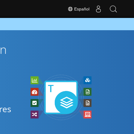
Español
ón
s
res