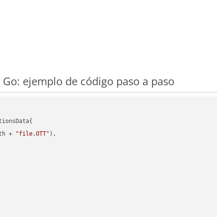
 Go: ejemplo de código paso a paso
ionsData{

th + 
"file.OTT"
),
