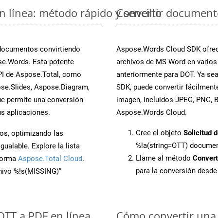
 línea: método rápido y sencillo
Convertir document
 documentos convirtiendo
Aspose.Words Cloud SDK ofrece
se.Words. Esta potente
archivos de MS Word en varios
PI de Aspose.Total, como
anteriormente para DOT. Ya sea
se.Slides, Aspose.Diagram,
SDK, puede convertir fácilmen
e permite una conversión
imagen, incluidos JPEG, PNG, BM
s aplicaciones.
Aspose.Words Cloud.
Cree el objeto
Solicitud 
os, optimizando las
%!a(string=OTT) docume
ualable. Explore la lista
Llame al método
Conver
aforma
Aspose.Total Cloud
.
para la conversión desd
chivo %!s(MISSING)”
 OTT a PDF en línea
Cómo convertir una