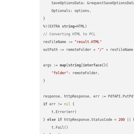
    SaveOptionsData: &requestSaveOptionsData
    Optionals: options,

}

%!(EXTRA 
string
// Converting HTML to PCL
resFileName := 
"result.HTML"
outPath := remoteFolder + 
"/"
 + resFileName

args := 
map
[
string
]
interface
{}{

"folder"
: remoteFolder,

}

if
 err != 
nil
 {

    t.Error(err)

} 
else
if
 httpResponse.StatusCode < 
200
 || 
    t.Fail()
