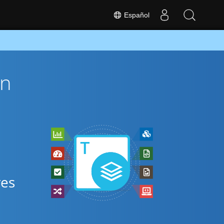
Español
ón
res