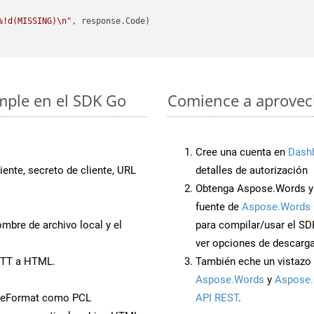
%!d(MISSING)\n"
, response.Code)

imple en el SDK Go
Comience a aprovech
Cree una cuenta en
Dash
iente, secreto de cliente, URL
detalles de autorización
Obtenga Aspose.Words y
fuente de
Aspose.Words 
mbre de archivo local y el
para compilar/usar el SD
ver opciones de descarga
OTT a HTML.
También eche un vistazo 
Aspose.Words
y
Aspose.
veFormat como PCL
API REST
.