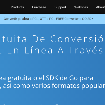
Products
Purchase
Support
Websites
About
Convertir palabra a PCL, OTT a PCL FREE Converter o GO SDK
atuita De Conversi
 En Línea A Través
ínea gratuita o el SDK de Go para
L, así como varios formatos popula