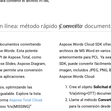
ara convertir el archivo HTML
 línea: método rápido y sencillo
Convertir document
 documentos convirtiendo
Aspose.Words Cloud SDK ofrece
se.Words. Esta potente
archivos de MS Word en varios
PI de Aspose.Total, como
anteriormente para PCL. Ya sea
se.Slides, Aspose.Diagram,
SDK, puede convertir fácilmen
e permite una conversión
imagen, incluidos JPEG, PNG, BM
s aplicaciones.
Aspose.Words Cloud.
Cree el objeto
Solicitud 
os, optimizando las
%!a(string=OTT) docume
ualable. Explore la lista
Llame al método
Conver
aforma
Aspose.Total Cloud
.
para la conversión desd
chivo %!s(MISSING)”