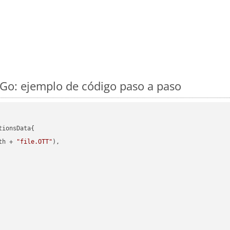
Go: ejemplo de código paso a paso
ionsData{

th + 
"file.OTT"
),
