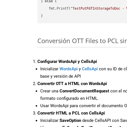
} 
else
 {

    fmt.Printf(
"TestPutPdfInStorageToDoc - 
Conversión OTT Files to PCL s
Configurar WordsApi y CellsApi
Inicializar
WordsApi
y
CellsApi
con su ID de cl
base y versión de API
Convertir OTT a HTML con WordsApi
Crear una
ConvertDocumentRequest
con el no
formato configurado en HTML.
Usar WordsApi para convertir el documento 
Convertir HTML a PCL con CellsApi
Inicializar
SaveOption
desde CellsAPI con Sa