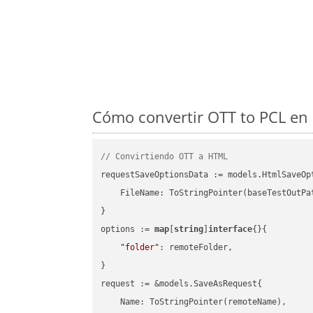
Cómo convertir OTT to PCL en 
// Convirtiendo OTT a HTML
requestSaveOptionsData := models.HtmlSaveOpt
    FileName: ToStringPointer(baseTestOutPa
}

options := 
map
[
string
]
interface
{}{

"folder"
: remoteFolder,

}

request := &models.SaveAsRequest{

    Name: ToStringPointer(remoteName),
