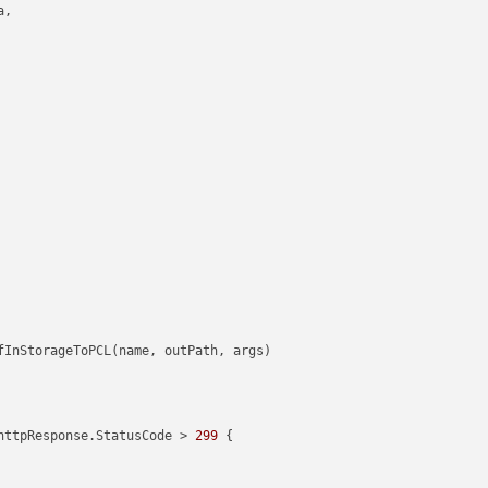
,

httpResponse.StatusCode > 
299
 {
