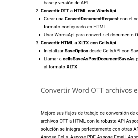
base y versión de API
Convertir OTT a HTML con WordsApi
Crear una
ConvertDocumentRequest
con el no
formato configurado en HTML.
Usar WordsApi para convertir el documento 
Convertir HTML a XLTX con CellsApi
Inicializar
SaveOption
desde CellsAPI con Sa
Llamar a
cellsSaveAsPostDocumentSaveAs
p
al formato
XLTX
Convertir Word OTT archivos en
Mejore sus flujos de trabajo de conversión de
archivos OTT a HTML con la robusta API Aspo
solución se integra perfectamente con otras A
Aspose.Cells, Aspose.PDF, Aspose.Email, Aspo