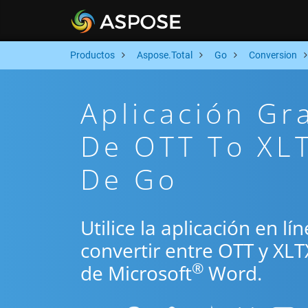
Productos
Aspose.Total
Go
Conversion
Aplicación Gr
De OTT To XLT
De Go
Utilice la aplicación en l
convertir entre OTT y XL
®
de Microsoft
Word.