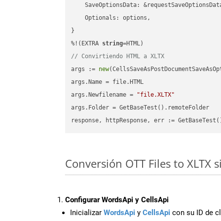
    SaveOptionsData: &requestSaveOptionsData
    Optionals: options,

}

%!(EXTRA 
string
// Convirtiendo HTML a XLTX
args := 
new
(CellsSaveAsPostDocumentSaveAsOpt
args.Name = file.HTML

args.Newfilename = 
"file.XLTX"
args.Folder = GetBaseTest().remoteFolder

Conversión OTT Files to XLTX 
Configurar WordsApi y CellsApi
Inicializar
WordsApi
y
CellsApi
con su ID de cl