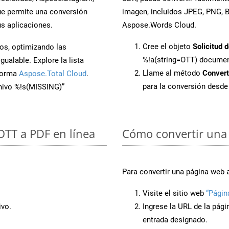
e permite una conversión
imagen, incluidos JPEG, PNG, BM
s aplicaciones.
Aspose.Words Cloud.
Cree el objeto
Solicitud 
os, optimizando las
%!a(string=OTT) docume
ualable. Explore la lista
Llame al método
Conver
aforma
Aspose.Total Cloud
.
para la conversión desd
chivo %!s(MISSING)”
 OTT a PDF en línea
Cómo convertir una 
Para convertir una página web 
Visite el sitio web
“Págin
ivo.
Ingrese la URL de la pág
entrada designado.