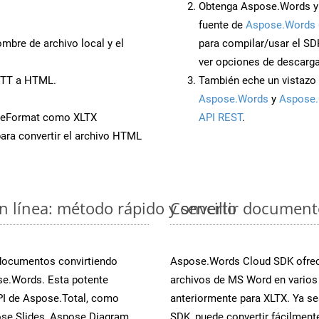
Obtenga Aspose.Words y
fuente de
Aspose.Words 
mbre de archivo local y el
para compilar/usar el SD
ver opciones de descarga
OTT a HTML.
También eche un vistazo 
Aspose.Words
y
Aspose.
veFormat como XLTX
API REST
.
ara convertir el archivo HTML
 línea: método rápido y sencillo
Convertir document
 documentos convirtiendo
Aspose.Words Cloud SDK ofrece
se.Words. Esta potente
archivos de MS Word en varios
PI de Aspose.Total, como
anteriormente para XLTX. Ya se
se.Slides, Aspose.Diagram,
SDK, puede convertir fácilmen