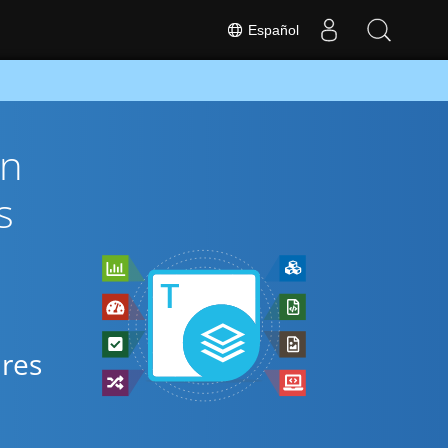
Español
ón
s
ares