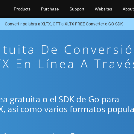
Products
Purchase
Support
Websites
About
Convertir palabra a XLTX, OTT a XLTX FREE Converter o GO SDK
atuita De Conversi
X En Línea A Travé
ínea gratuita o el SDK de Go para
TX, así como varios formatos popul