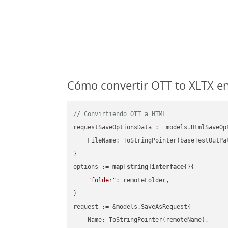
Cómo convertir OTT to XLTX en
// Convirtiendo OTT a HTML
requestSaveOptionsData := models.HtmlSaveOpt
    FileName: ToStringPointer(baseTestOutPa
}

options := 
map
[
string
]
interface
{}{

"folder"
: remoteFolder,

}

request := &models.SaveAsRequest{

    Name: ToStringPointer(remoteName),
