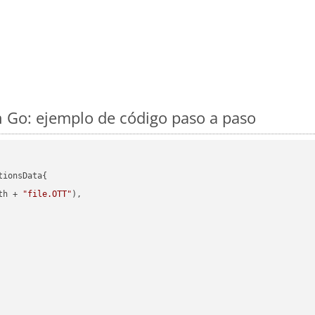
 Go: ejemplo de código paso a paso
ionsData{

th + 
"file.OTT"
),
