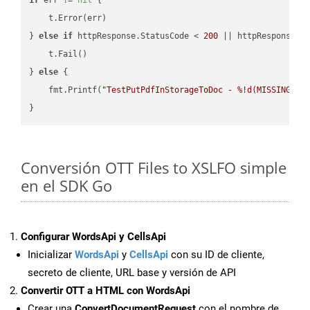
    t.Error(err)

} 
else
if
 httpResponse.StatusCode < 
200
 || httpResponse.S
    t.Fail()

} 
else
 {

    fmt.Printf(
"TestPutPdfInStorageToDoc - %!d(MISSING)\n
Conversión OTT Files to XSLFO simple
en el SDK Go
Configurar WordsApi y CellsApi
Inicializar
WordsApi
y
CellsApi
con su ID de cliente,
secreto de cliente, URL base y versión de API
Convertir OTT a HTML con WordsApi
Crear una
ConvertDocumentRequest
con el nombre de