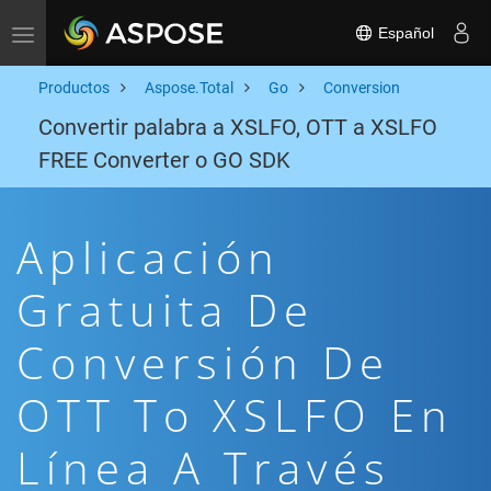
Español
Toggle navigation
Productos
Aspose.Total
Go
Conversion
Convertir palabra a XSLFO, OTT a XSLFO
FREE Converter o GO SDK
Aplicación
Gratuita De
Conversión De
OTT To XSLFO En
Línea A Través