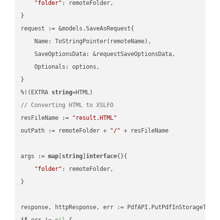
"folder"
: remoteFolder,

}

request := &models.SaveAsRequest{

    Name: ToStringPointer(remoteName),

    SaveOptionsData: &requestSaveOptionsData,

    Optionals: options,

}

%!(EXTRA 
string
// Converting HTML to XSLFO
resFileName := 
"result.HTML"
outPath := remoteFolder + 
"/"
 + resFileName

args := 
map
[
string
]
interface
{}{

"folder"
: remoteFolder,

}

if
 err != 
nil
 {
