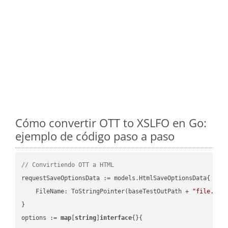
Cómo convertir OTT to XSLFO en Go:
ejemplo de código paso a paso
// Convirtiendo OTT a HTML
requestSaveOptionsData := models.HtmlSaveOptionsData{

    FileName: ToStringPointer(baseTestOutPath + 
"file.OTT
}

options := 
map
[
string
]
interface
{}{
