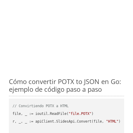
Cómo convertir POTX to JSON en Go:
ejemplo de código paso a paso
// Convirtiendo POTX a HTML
file, _ := ioutil.ReadFile(
"file.POTX"
)

r, _, _ := apiClient.SlidesApi.Convert(file, 
"HTML"
)
