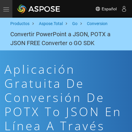
Español
Toggle navigation
Productos
Aspose.Total
Go
Conversion
Convertir PowerPoint a JSON, POTX a
JSON FREE Converter o GO SDK
Aplicación
Gratuita De
Conversión De
POTX To JSON En
Línea A Través