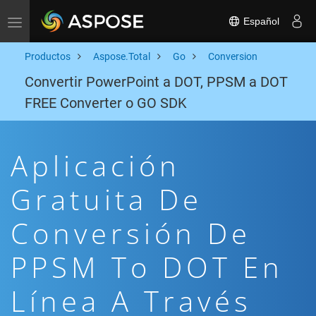
Español
Toggle navigation
Productos
Aspose.Total
Go
Conversion
Convertir PowerPoint a DOT, PPSM a DOT
FREE Converter o GO SDK
Aplicación
Gratuita De
Conversión De
PPSM To DOT En
Línea A Través