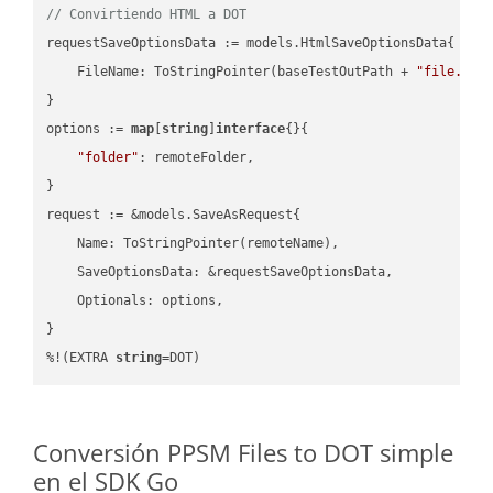
// Convirtiendo HTML a DOT
requestSaveOptionsData := models.HtmlSaveOptionsData{

    FileName: ToStringPointer(baseTestOutPath + 
"file.HTM
}

options := 
map
[
string
]
interface
{}{

"folder"
: remoteFolder,

}

request := &models.SaveAsRequest{

    Name: ToStringPointer(remoteName),

    SaveOptionsData: &requestSaveOptionsData,

    Optionals: options,

}

%!(EXTRA 
string
=DOT)
Conversión PPSM Files to DOT simple
en el SDK Go