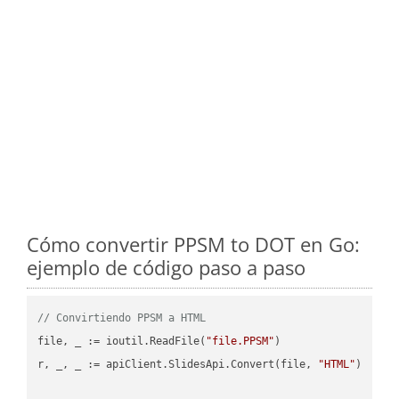
Cómo convertir PPSM to DOT en Go:
ejemplo de código paso a paso
// Convirtiendo PPSM a HTML
file, _ := ioutil.ReadFile(
"file.PPSM"
)

r, _, _ := apiClient.SlidesApi.Convert(file, 
"HTML"
)
