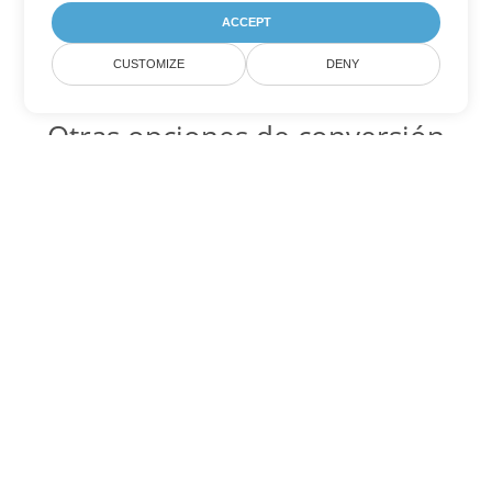
ACCEPT
CUSTOMIZE
DENY
Otras opciones de conversión
de PowerPoint
PPT Código para convertir DOC
DOC:
Microsoft Word Binary Format
PPT Código para convertir DOT
DOT:
Microsoft Word Template Files
PPT Código para convertir DOCX
DOCX:
Office 2007+ Word Document
PPT Código para convertir DOCM