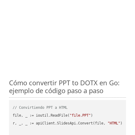
Cómo convertir PPT to DOTX en Go:
ejemplo de código paso a paso
// Convirtiendo PPT a HTML
file, _ := ioutil.ReadFile(
"file.PPT"
)

r, _, _ := apiClient.SlidesApi.Convert(file, 
"HTML"
)
