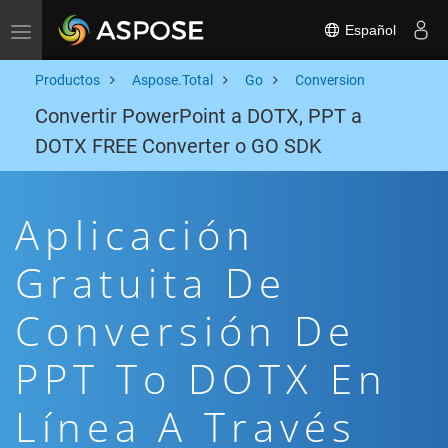
Español
Toggle navigation
Productos
Aspose.Total
Go
Conversion
Convertir PowerPoint a DOTX, PPT a
DOTX FREE Converter o GO SDK
Aplicación
Gratuita De
Conversión De
PPT To DOTX En
Línea A Través