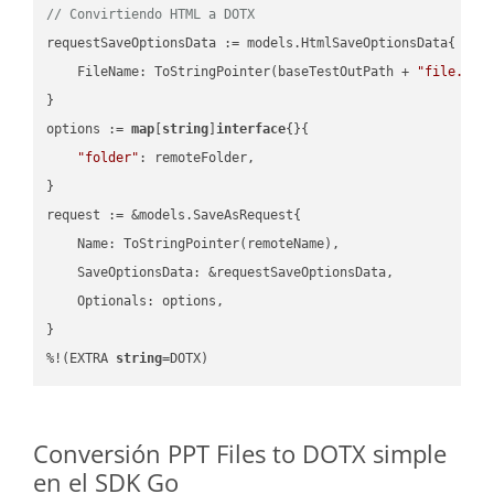
// Convirtiendo HTML a DOTX
requestSaveOptionsData := models.HtmlSaveOptionsData{

    FileName: ToStringPointer(baseTestOutPath + 
"file.HTM
}

options := 
map
[
string
]
interface
{}{

"folder"
: remoteFolder,

}

request := &models.SaveAsRequest{

    Name: ToStringPointer(remoteName),

    SaveOptionsData: &requestSaveOptionsData,

    Optionals: options,

}

%!(EXTRA 
string
=DOTX)
Conversión PPT Files to DOTX simple
en el SDK Go