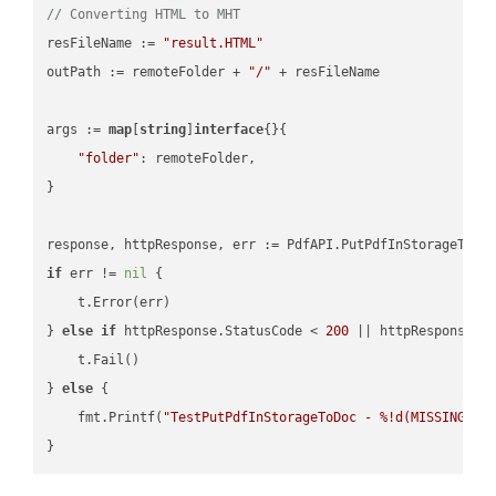
// Converting HTML to MHT
resFileName := 
"result.HTML"
outPath := remoteFolder + 
"/"
 + resFileName

args := 
map
[
string
]
interface
{}{

"folder"
: remoteFolder,

}

if
 err != 
nil
 {

    t.Error(err)

} 
else
if
 httpResponse.StatusCode < 
200
 || httpResponse.S
    t.Fail()

} 
else
 {

    fmt.Printf(
"TestPutPdfInStorageToDoc - %!d(MISSING)\n