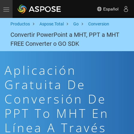
Español
Toggle navigation
Productos
Aspose.Total
Go
Conversion
Convertir PowerPoint a MHT, PPT a MHT
FREE Converter o GO SDK
Aplicación
Gratuita De
Conversión De
PPT To MHT En
Línea A Través