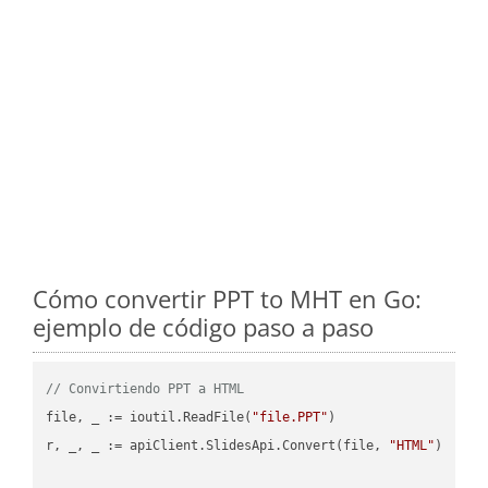
Cómo convertir PPT to MHT en Go:
ejemplo de código paso a paso
// Convirtiendo PPT a HTML
file, _ := ioutil.ReadFile(
"file.PPT"
)

r, _, _ := apiClient.SlidesApi.Convert(file, 
"HTML"
)
