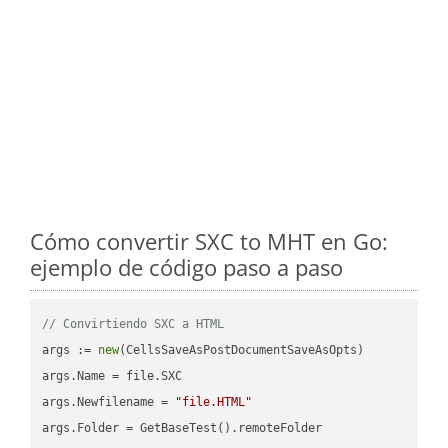
Cómo convertir SXC to MHT en Go:
ejemplo de código paso a paso
// Convirtiendo SXC a HTML
args := 
new
(CellsSaveAsPostDocumentSaveAsOpts)

args.Name = file.SXC

args.Newfilename = 
"file.HTML"
args.Folder = GetBaseTest().remoteFolder
