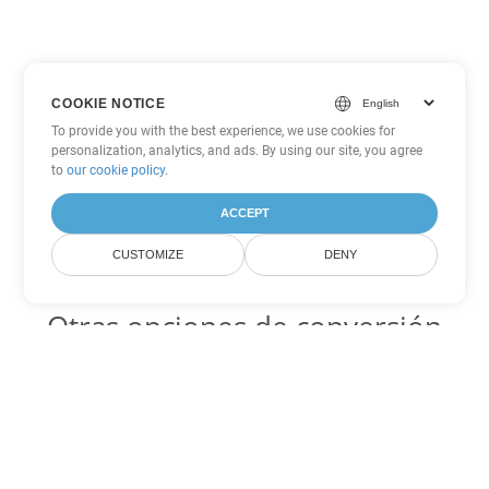
COOKIE NOTICE
To provide you with the best experience, we use cookies for
personalization, analytics, and ads. By using our site, you agree
to
our cookie policy
.
ACCEPT
CUSTOMIZE
DENY
Otras opciones de conversión
de Excel
SXC Código para convertir DOC
DOC:
Microsoft Word Binary Format