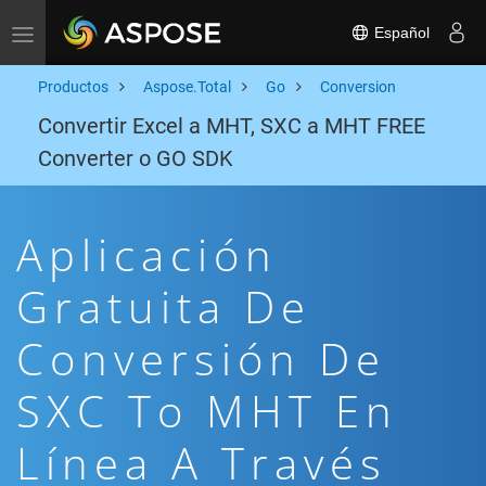
Español
Toggle navigation
Productos
Aspose.Total
Go
Conversion
Convertir Excel a MHT, SXC a MHT FREE
Converter o GO SDK
Aplicación
Gratuita De
Conversión De
SXC To MHT En
Línea A Través