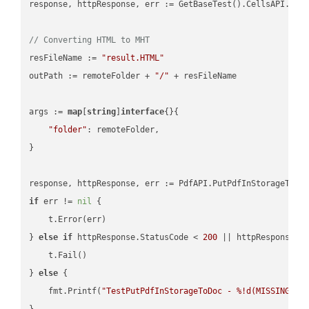
response, httpResponse, err := GetBaseTest().CellsAPI.Cell
// Converting HTML to MHT
resFileName := 
"result.HTML"
outPath := remoteFolder + 
"/"
 + resFileName

args := 
map
[
string
]
interface
{}{

"folder"
: remoteFolder,

}

if
 err != 
nil
 {

    t.Error(err)

} 
else
if
 httpResponse.StatusCode < 
200
 || httpResponse.S
    t.Fail()

} 
else
 {

    fmt.Printf(
"TestPutPdfInStorageToDoc - %!d(MISSING)\n