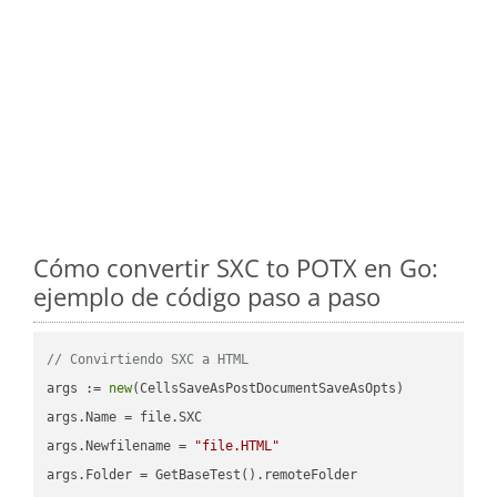
Cómo convertir SXC to POTX en Go:
ejemplo de código paso a paso
// Convirtiendo SXC a HTML
args := 
new
(CellsSaveAsPostDocumentSaveAsOpts)

args.Name = file.SXC

args.Newfilename = 
"file.HTML"
args.Folder = GetBaseTest().remoteFolder
