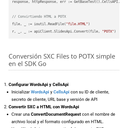
response, httpResponse, err := GetBaseTest().CellsAPI.Cell
// Convirtiendo HTML a POTX
file, _ := ioutil.ReadFile(
"file.HTML"
)

r, _, _ := apiClient.SlidesApi.Convert(file, 
"POTX"
Conversión SXC Files to POTX simple
en el SDK Go
Configurar WordsApi y CellsApi
Inicializar
WordsApi
y
CellsApi
con su ID de cliente,
secreto de cliente, URL base y versión de API
Convertir SXC a HTML con WordsApi
Crear una
ConvertDocumentRequest
con el nombre de
archivo local y el formato configurado en HTML.