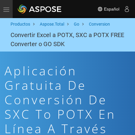
Español
Toggle navigation
Productos
Aspose.Total
Go
Conversion
Convertir Excel a POTX, SXC a POTX FREE
Converter o GO SDK
Aplicación
Gratuita De
Conversión De
SXC To POTX En
Línea A Través