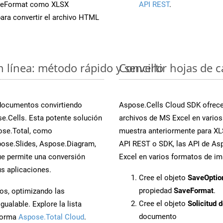
veFormat como XLSX
API REST
.
ara convertir el archivo HTML
n línea: método rápido y sencillo
Convertir hojas de 
 documentos convirtiendo
Aspose.Cells Cloud SDK ofrece 
e.Cells. Esta potente solución
archivos de MS Excel en varios
ose.Total, como
muestra anteriormente para XLS
ose.Slides, Aspose.Diagram,
API REST o SDK, las API de Asp
e permite una conversión
Excel en varios formatos de im
s aplicaciones.
Cree el objeto
SaveOptio
propiedad
SaveFormat
.
os, optimizando las
Cree el objeto
Solicitud 
ualable. Explore la lista
documento
aforma
Aspose.Total Cloud
.