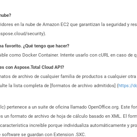
 nube?
idores en la nube de Amazon EC2 que garantizan la seguridad y resi
aspose.cloud/security).
a favorito. ¿Qué tengo que hacer?
ible como Docker Container. Intente usarlo con cURL en caso de q
es con Aspose.Total Cloud API?
atos de archivo de cualquier familia de productos a cualquier otr
te la lista completa de [formatos de archivo admitidos] (
https://d
) pertenece a un suite de oficina llamado OpenOffice.org. Este fo
 es un formato de archivo de hoja de cálculo basado en XML. El fo
a característica increíble porque individualiza automáticamente y 
e software se guardan con Extension .SXC.