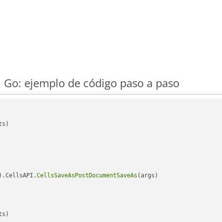
 Go: ejemplo de código paso a paso
s)

).CellsAPI.
CellsSaveAsPostDocumentSaveAs
(args)

s)
