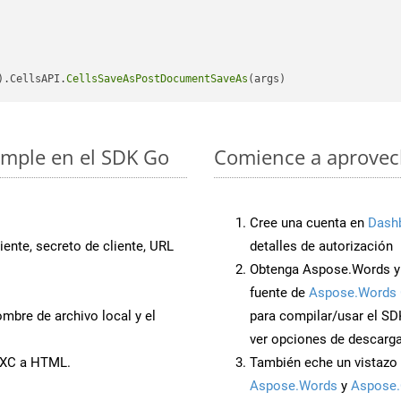
).CellsAPI.
CellsSaveAsPostDocumentSaveAs
imple en el SDK Go
Comience a aprovech
Cree una cuenta en
Dash
iente, secreto de cliente, URL
detalles de autorización
Obtenga Aspose.Words y
fuente de
Aspose.Words 
mbre de archivo local y el
para compilar/usar el SD
ver opciones de descarga
SXC a HTML.
También eche un vistazo 
Aspose.Words
y
Aspose.