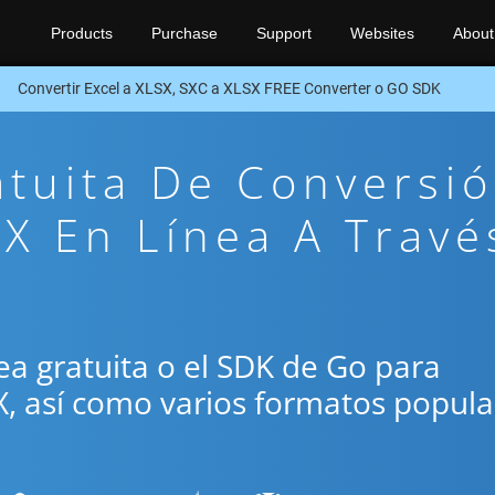
Products
Purchase
Support
Websites
About
Convertir Excel a XLSX, SXC a XLSX FREE Converter o GO SDK
atuita De Conversi
X En Línea A Travé
ínea gratuita o el SDK de Go para
X, así como varios formatos popula