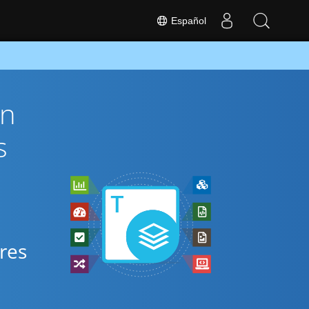
Español
ón
s
res