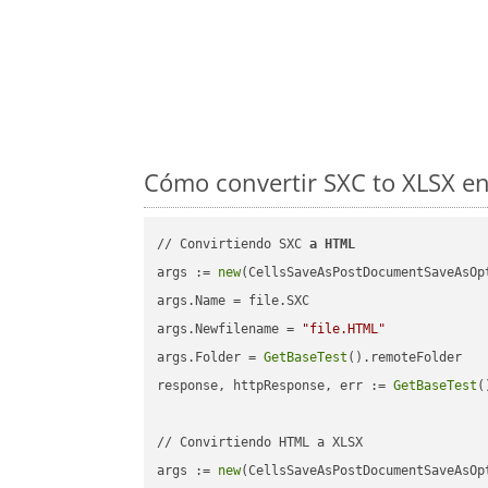
Cómo convertir SXC to XLSX en
// Convirtiendo SXC 
a
HTML
args := 
new
(CellsSaveAsPostDocumentSaveAsOpt
args.Name = file.SXC

args.Newfilename = 
"file.HTML"
args.Folder = 
GetBaseTest
().remoteFolder

response, httpResponse, err := 
GetBaseTest
(
// Convirtiendo HTML a XLSX

args := 
new
(CellsSaveAsPostDocumentSaveAsOpt