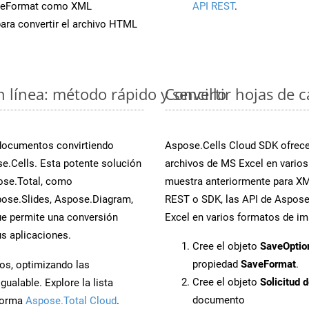
aveFormat como XML
API REST
.
ara convertir el archivo HTML
n línea: método rápido y sencillo
Convertir hojas de 
 documentos convirtiendo
Aspose.Cells Cloud SDK ofrece 
e.Cells. Esta potente solución
archivos de MS Excel en varios
ose.Total, como
muestra anteriormente para XML
ose.Slides, Aspose.Diagram,
REST o SDK, las API de Aspose.
e permite una conversión
Excel en varios formatos de im
s aplicaciones.
Cree el objeto
SaveOptio
propiedad
SaveFormat
.
os, optimizando las
Cree el objeto
Solicitud 
ualable. Explore la lista
documento
aforma
Aspose.Total Cloud
.