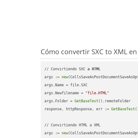
Cómo convertir SXC to XML en 
// Convirtiendo SXC 
a
HTML
args := 
new
(CellsSaveAsPostDocumentSaveAsOpt
args.Name = file.SXC

args.Newfilename = 
"file.HTML"
args.Folder = 
GetBaseTest
().remoteFolder

response, httpResponse, err := 
GetBaseTest
(
// Convirtiendo HTML a XML

args := 
new
(CellsSaveAsPostDocumentSaveAsOpt