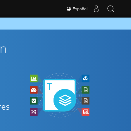
Español
ón
s
res