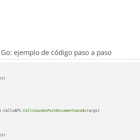
Go: ejemplo de código paso a paso
s)

).CellsAPI.
CellsSaveAsPostDocumentSaveAs
(args)

s)
