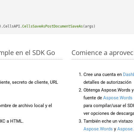
).CellsAPI.
CellsSaveAsPostDocumentSaveAs
imple en el SDK Go
Comience a aprovech
Cree una cuenta en
Dash
iente, secreto de cliente, URL
detalles de autorización
Obtenga Aspose.Words y
fuente de
Aspose.Words 
mbre de archivo local y el
para compilar/usar el SD
ver opciones de descarga
SXC a HTML.
También eche un vistazo 
Aspose.Words
y
Aspose.