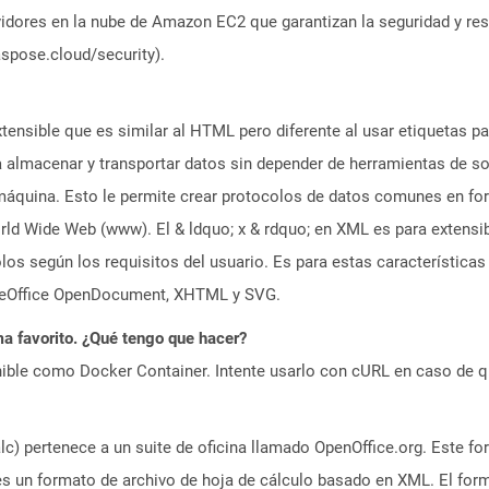
idores en la nube de Amazon EC2 que garantizan la seguridad y resi
aspose.cloud/security).
ensible que es similar al HTML pero diferente al usar etiquetas para
 almacenar y transportar datos sin depender de herramientas de so
áquina. Esto le permite crear protocolos de datos comunes en fo
rld Wide Web (www). El & ldquo; x & rdquo; en XML es para extensib
os según los requisitos del usuario. Es para estas característica
breOffice OpenDocument, XHTML y SVG.
a favorito. ¿Qué tengo que hacer?
ible como Docker Container. Intente usarlo con cURL en caso de q
) pertenece a un suite de oficina llamado OpenOffice.org. Este fo
 es un formato de archivo de hoja de cálculo basado en XML. El fo