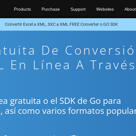
Products
Purchase
Support
Websites
About
Convertir Excel a XML, SXC a XML FREE Converter o GO SDK
atuita De Conversi
 En Línea A Travé
ínea gratuita o el SDK de Go para
L, así como varios formatos popula