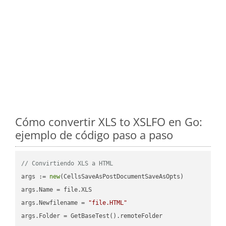
Cómo convertir XLS to XSLFO en Go:
ejemplo de código paso a paso
// Convirtiendo XLS a HTML
args := 
new
(CellsSaveAsPostDocumentSaveAsOpts)

args.Name = file.XLS

args.Newfilename = 
"file.HTML"
args.Folder = GetBaseTest().remoteFolder
