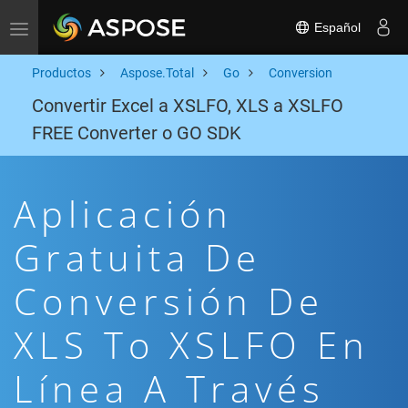
Español
Toggle navigation
Productos
Aspose.Total
Go
Conversion
Convertir Excel a XSLFO, XLS a XSLFO
FREE Converter o GO SDK
Aplicación
Gratuita De
Conversión De
XLS To XSLFO En
Línea A Través