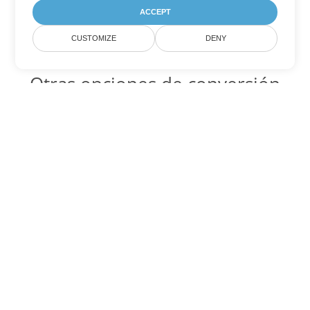
ACCEPT
CUSTOMIZE
DENY
Otras opciones de conversión
de Excel
XLS Código para convertir DOC
DOC:
Microsoft Word Binary Format
XLS Código para convertir DOT
DOT:
Microsoft Word Template Files
XLS Código para convertir DOCX
DOCX:
Office 2007+ Word Document
XLS Código para convertir DOCM