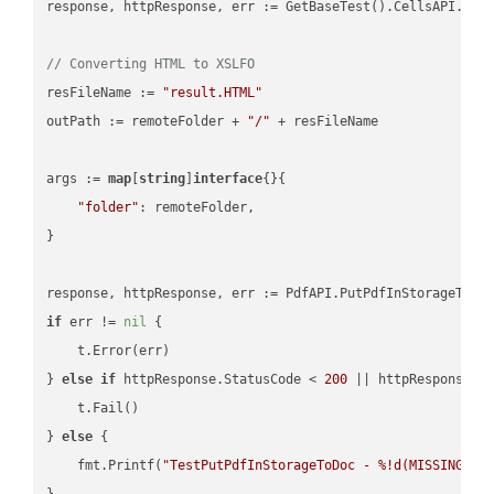
response, httpResponse, err := GetBaseTest().CellsAPI.Cell
// Converting HTML to XSLFO
resFileName := 
"result.HTML"
outPath := remoteFolder + 
"/"
 + resFileName

args := 
map
[
string
]
interface
{}{

"folder"
: remoteFolder,

}

if
 err != 
nil
 {

    t.Error(err)

} 
else
if
 httpResponse.StatusCode < 
200
 || httpResponse.S
    t.Fail()

} 
else
 {

    fmt.Printf(
"TestPutPdfInStorageToDoc - %!d(MISSING)\n