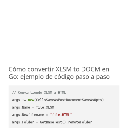
Cómo convertir XLSM to DOCM en
Go: ejemplo de código paso a paso
// Convirtiendo XLSM a HTML
args := 
new
(CellsSaveAsPostDocumentSaveAsOpts)

args.Name = file.XLSM

args.Newfilename = 
"file.HTML"
args.Folder = GetBaseTest().remoteFolder
