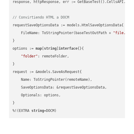
response, httpResponse, err := GetBaseTest().CellsAPI.Cell
// Convirtiendo HTML a DOCM
requestSaveOptionsData := models.HtmlSaveOptionsData{

    FileName: ToStringPointer(baseTestOutPath + 
"file.HTM
}

options := 
map
[
string
]
interface
{}{

"folder"
: remoteFolder,

}

request := &models.SaveAsRequest{

    Name: ToStringPointer(remoteName),

    SaveOptionsData: &requestSaveOptionsData,

    Optionals: options,

}

%!(EXTRA 
string
=DOCM)