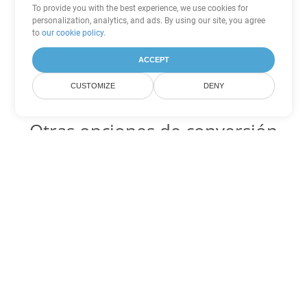
To provide you with the best experience, we use cookies for
personalization, analytics, and ads. By using our site, you agree
to
our cookie policy
.
ACCEPT
CUSTOMIZE
DENY
Otras opciones de conversión
de Excel
XLSM Código para convertir DOC
DOC:
Microsoft Word Binary Format
XLSM Código para convertir DOT
DOT:
Microsoft Word Template Files
XLSM Código para convertir DOCX