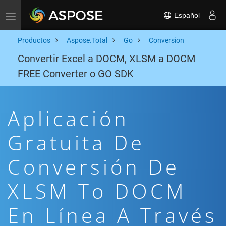
Español
Toggle navigation
Productos
Aspose.Total
Go
Conversion
Convertir Excel a DOCM, XLSM a DOCM
FREE Converter o GO SDK
Aplicación
Gratuita De
Conversión De
XLSM To DOCM
En Línea A Través