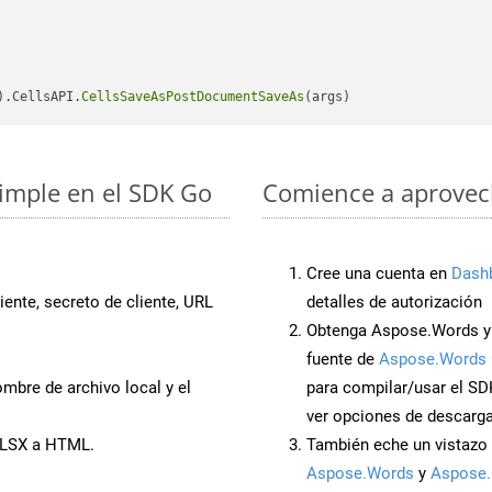
).CellsAPI.
CellsSaveAsPostDocumentSaveAs
simple en el SDK Go
Comience a aprovech
Cree una cuenta en
Dash
iente, secreto de cliente, URL
detalles de autorización
Obtenga Aspose.Words y
fuente de
Aspose.Words 
mbre de archivo local y el
para compilar/usar el SD
ver opciones de descarga
XLSX a HTML.
También eche un vistazo 
Aspose.Words
y
Aspose.