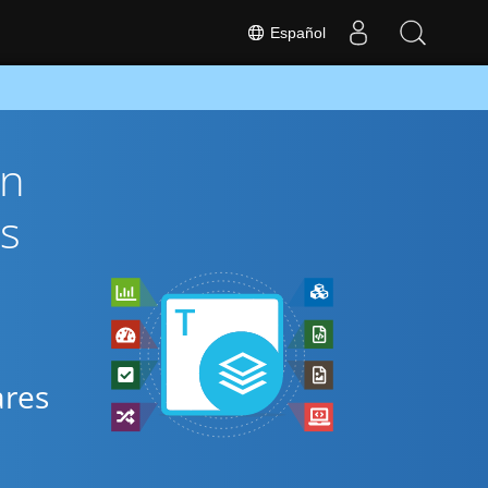
Español
ón
s
ares