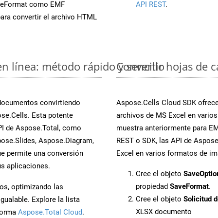
aveFormat como EMF
API REST
.
ara convertir el archivo HTML
en línea: método rápido y sencillo
Convertir hojas de 
 documentos convirtiendo
Aspose.Cells Cloud SDK ofrece 
se.Cells. Esta potente
archivos de MS Excel en varios
PI de Aspose.Total, como
muestra anteriormente para EMF
ose.Slides, Aspose.Diagram,
REST o SDK, las API de Aspose.
e permite una conversión
Excel en varios formatos de im
s aplicaciones.
Cree el objeto
SaveOptio
propiedad
SaveFormat
.
os, optimizando las
Cree el objeto
Solicitud 
ualable. Explore la lista
XLSX documento
aforma
Aspose.Total Cloud
.