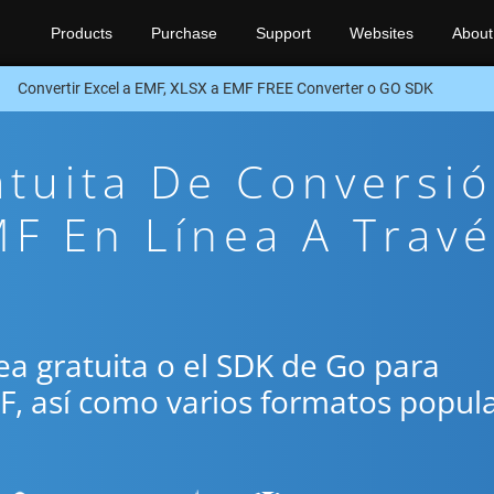
Products
Purchase
Support
Websites
About
Convertir Excel a EMF, XLSX a EMF FREE Converter o GO SDK
atuita De Conversi
F En Línea A Travé
ínea gratuita o el SDK de Go para
MF, así como varios formatos popul