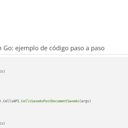
 Go: ejemplo de código paso a paso
s)

).CellsAPI.
CellsSaveAsPostDocumentSaveAs
(args)

s)
