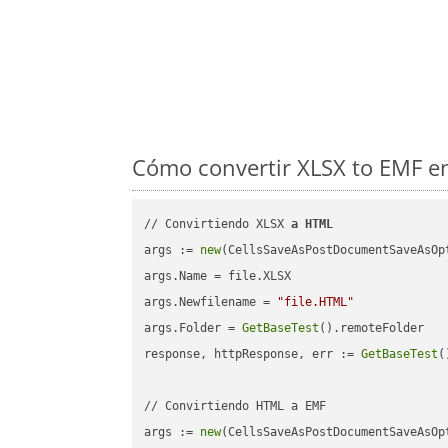
Cómo convertir XLSX to EMF en
// Convirtiendo XLSX 
a
HTML
args := 
new
(CellsSaveAsPostDocumentSaveAsOpt
args.Name = file.XLSX

args.Newfilename = 
"file.HTML"
args.Folder = 
GetBaseTest
().remoteFolder

response, httpResponse, err := 
GetBaseTest
(
// Convirtiendo HTML a EMF

args := 
new
(CellsSaveAsPostDocumentSaveAsOpt