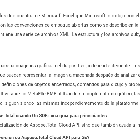
los documentos de Microsoft Excel que Microsoft introdujo con el
 con las convenciones de empaque abiertas como se describe en la
ntiene una serie de archivos XML. La estructura y los archivos s
acena imágenes gráficas del dispositivo, independientemente. Lo
que pueden representar la imagen almacenada después de analizar en
r definiciones de objetos encerrados, comandos para dibujo y propie
tivo abre un MetaFile EMF utilizando su propio entorno gráfico, la
nal siguen siendo las mismas independientemente de la plataforma d
.Total usando Go SDK: una guía para principiantes
icialización de Aspose.Total Cloud API, sino que también ayuda a in
versión de Aspose.Total Cloud API para Go?