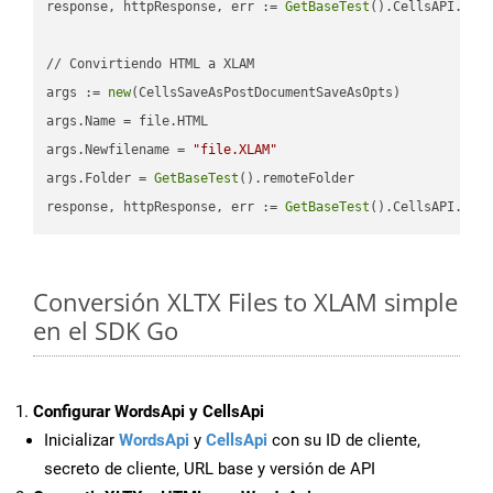
response, httpResponse, err := 
GetBaseTest
().CellsAPI.
Cel
// Convirtiendo HTML a XLAM

args := 
new
(CellsSaveAsPostDocumentSaveAsOpts)

args.Name = file.HTML

args.Newfilename = 
"file.XLAM"
args.Folder = 
GetBaseTest
().remoteFolder

response, httpResponse, err := 
GetBaseTest
().CellsAPI.
Cel
Conversión XLTX Files to XLAM simple
en el SDK Go
Configurar WordsApi y CellsApi
Inicializar
WordsApi
y
CellsApi
con su ID de cliente,
secreto de cliente, URL base y versión de API