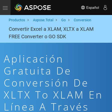
Español
Toggle navigation
Productos
Aspose.Total
Go
Conversion
Convertir Excel a XLAM, XLTX a XLAM
FREE Converter o GO SDK
Aplicación
Gratuita De
Conversión De
XLTX To XLAM En
Línea A Través