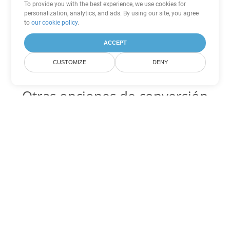
To provide you with the best experience, we use cookies for
personalization, analytics, and ads. By using our site, you agree
to
our cookie policy
.
ACCEPT
CUSTOMIZE
DENY
Otras opciones de conversión
de Excel
XLTX Código para convertir DOC
DOC:
Microsoft Word Binary Format
XLTX Código para convertir DOT
DOT:
Microsoft Word Template Files
XLTX Código para convertir DOCX