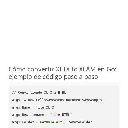
Cómo convertir XLTX to XLAM en Go:
ejemplo de código paso a paso
// Convirtiendo XLTX 
a
HTML
args := 
new
(CellsSaveAsPostDocumentSaveAsOpts)

args.Name = file.XLTX

args.Newfilename = 
"file.HTML"
args.Folder = 
GetBaseTest
().remoteFolder
