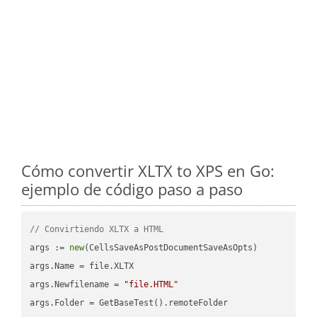
Cómo convertir XLTX to XPS en Go:
ejemplo de código paso a paso
// Convirtiendo XLTX a HTML
args := 
new
(CellsSaveAsPostDocumentSaveAsOpts)

args.Name = file.XLTX

args.Newfilename = 
"file.HTML"
args.Folder = GetBaseTest().remoteFolder
