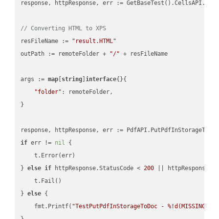
response, httpResponse, err := GetBaseTest().CellsAPI.Cell
// Converting HTML to XPS
resFileName := 
"result.HTML"
outPath := remoteFolder + 
"/"
 + resFileName

args := 
map
[
string
]
interface
{}{

"folder"
: remoteFolder,

}

if
 err != 
nil
 {

    t.Error(err)

} 
else
if
 httpResponse.StatusCode < 
200
 || httpResponse.S
    t.Fail()

} 
else
 {

    fmt.Printf(
"TestPutPdfInStorageToDoc - %!d(MISSING)\n