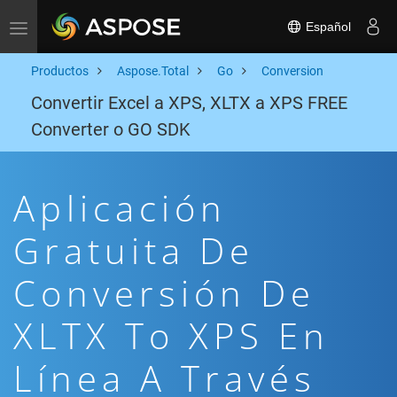
Español
Toggle navigation
Productos
Aspose.Total
Go
Conversion
Convertir Excel a XPS, XLTX a XPS FREE
Converter o GO SDK
Aplicación
Gratuita De
Conversión De
XLTX To XPS En
Línea A Través