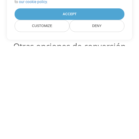
to
our cookie policy
.
ACCEPT
CUSTOMIZE
DENY
Otras opciones de conversión
de Excel
XLTX Código para convertir DOC
DOC:
Microsoft Word Binary Format
XLTX Código para convertir DOT
DOT:
Microsoft Word Template Files
XLTX Código para convertir DOCX
DOCX:
Office 2007+ Word Document