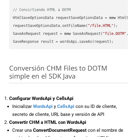
// Convirtiendo HTML a DOTM
HtmlSaveOptionsData requestSaveOptionsData = 
new
 HtmlSaveO
requestSaveOptionsData.setFileName(
"/file.HTML"
);

SaveAsRequest request = 
new
 SaveAsRequest(
"file.DOTM"
,req
Conversión CHM Files to DOTM
simple en el SDK Java
Configurar WordsApi y CellsApi
Inicializar
WordsApi
y
CellsApi
con su ID de cliente,
secreto de cliente, URL base y versión de API
Convertir CHM a HTML con WordsApi
Crear una
ConvertDocumentRequest
con el nombre de