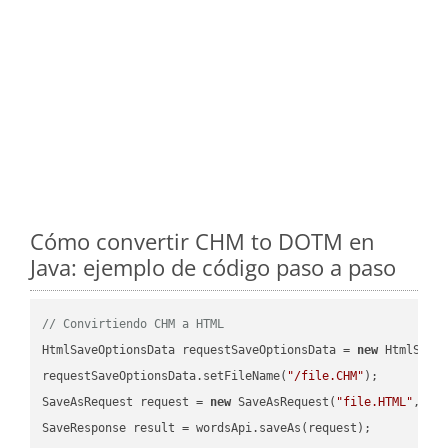
Cómo convertir CHM to DOTM en
Java: ejemplo de código paso a paso
// Convirtiendo CHM a HTML
HtmlSaveOptionsData requestSaveOptionsData = 
new
 HtmlSaveO
requestSaveOptionsData.setFileName(
"/file.CHM"
);

SaveAsRequest request = 
new
 SaveAsRequest(
"file.HTML"
,req
SaveResponse result = wordsApi.saveAs(request);
