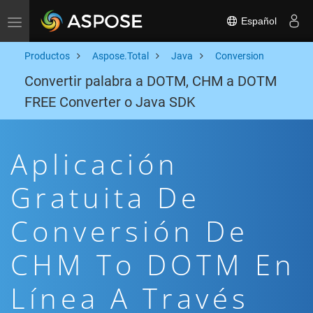
Español
Toggle navigation
Productos
Aspose.Total
Java
Conversion
Convertir palabra a DOTM, CHM a DOTM
FREE Converter o Java SDK
Aplicación
Gratuita De
Conversión De
CHM To DOTM En
Línea A Través