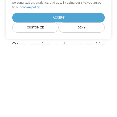
personalization, analytics, and ads. By using our site, you agree
to
our cookie policy
.
ACCEPT
CUSTOMIZE
DENY
Otras opciones de conversión
de Word
CHM Código para convertir DOC
DOC:
Microsoft Word Binary Format
CHM Código para convertir DOT
DOT:
Microsoft Word Template Files
CHM Código para convertir DOCX
DOCX:
Office 2007+ Word Document