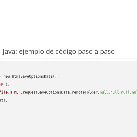
Java: ejemplo de código paso a paso
= 
new
 HtmlSaveOptionsData();

HM"
);

file.HTML"
,requestSaveOptionsData,remoteFolder,
null
,
null
,
null
,
nu
t);
