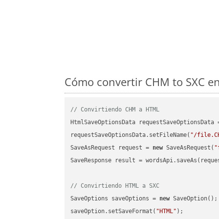
Cómo convertir CHM to SXC en 
// Convirtiendo CHM a HTML
HtmlSaveOptionsData requestSaveOptionsData 
requestSaveOptionsData.setFileName(
"/file.C
SaveAsRequest request = 
new
 SaveAsRequest(
"
SaveResponse result = wordsApi.saveAs(reques
// Convirtiendo HTML a SXC
SaveOptions saveOptions = 
new
 SaveOption();

saveOption.setSaveFormat(
"HTML"
);
