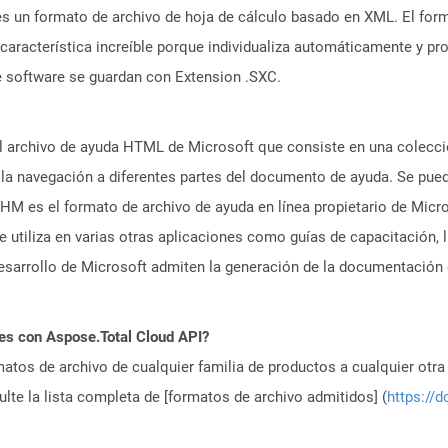
 es un formato de archivo de hoja de cálculo basado en XML. El fo
a característica increíble porque individualiza automáticamente y 
e software se guardan con Extension .SXC.
l archivo de ayuda HTML de Microsoft que consiste en una colecc
 la navegación a diferentes partes del documento de ayuda. Se pue
HM es el formato de archivo de ayuda en línea propietario de Micr
tiliza en varias otras aplicaciones como guías de capacitación, li
sarrollo de Microsoft admiten la generación de la documentación d
es con Aspose.Total Cloud API?
atos de archivo de cualquier familia de productos a cualquier otr
te la lista completa de [formatos de archivo admitidos] (
https://d