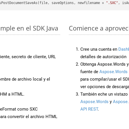
sPostDocumentSaveAs(file, saveOptions, newfilename + 
".SXC"
, isA
imple en el SDK Java
Comience a aprovech
Cree una cuenta en
Dash
iente, secreto de cliente, URL
detalles de autorización
Obtenga Aspose.Words y 
fuente de
Aspose.Words 
mbre de archivo local y el
para compilar/usar el SD
ver opciones de descarga
 CHM a HTML.
También eche un vistazo 
Aspose.Words
y
Aspose.
veFormat como SXC
API REST
.
ara convertir el archivo HTML