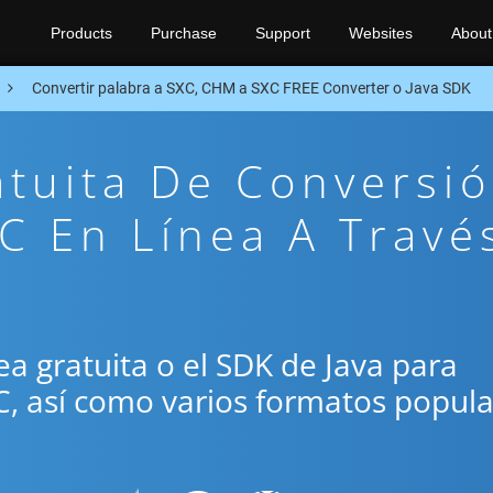
Products
Purchase
Support
Websites
About
Convertir palabra a SXC, CHM a SXC FREE Converter o Java SDK
atuita De Conversi
C En Línea A Travé
nea gratuita o el SDK de Java para
C, así como varios formatos popul