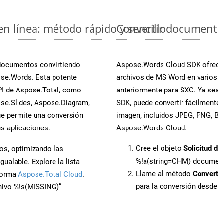
n línea: método rápido y sencillo
Convertir document
 documentos convirtiendo
Aspose.Words Cloud SDK ofrece
se.Words. Esta potente
archivos de MS Word en varios
PI de Aspose.Total, como
anteriormente para SXC. Ya sea
se.Slides, Aspose.Diagram,
SDK, puede convertir fácilmen
e permite una conversión
imagen, incluidos JPEG, PNG, BM
s aplicaciones.
Aspose.Words Cloud.
Cree el objeto
Solicitud 
os, optimizando las
%!a(string=CHM) docum
ualable. Explore la lista
Llame al método
Conver
aforma
Aspose.Total Cloud
.
para la conversión desd
chivo %!s(MISSING)”