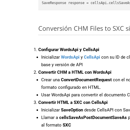
SaveResponse response = cellsApi.cellsSaveA
Conversión CHM Files to SXC s
Configurar WordsApi y CellsApi
Inicializar
WordsApi
y
CellsApi
con su ID de cl
base y versión de API
Convertir CHM a HTML con WordsApi
Crear una
ConvertDocumentRequest
con el no
formato configurado en HTML.
Usar WordsApi para convertir el documento
Convertir HTML a SXC con CellsApi
Inicializar
SaveOption
desde CellsAPI con Sa
Llamar a
cellsSaveAsPostDocumentSaveAs
p
al formato
SXC