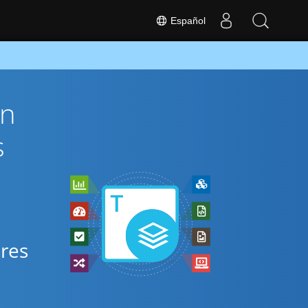
Español
ón
s
ares