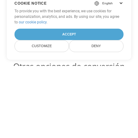
COOKIE NOTICE
To provide you with the best experience, we use cookies for
personalization, analytics, and ads. By using our site, you agree
to
our cookie policy
.
ACCEPT
CUSTOMIZE
DENY
Otras opciones de conversión
de Word
DOC Código para convertir DOT
DOT:
Microsoft Word Template Files
DOC Código para convertir DOCX
DOCX:
Office 2007+ Word Document