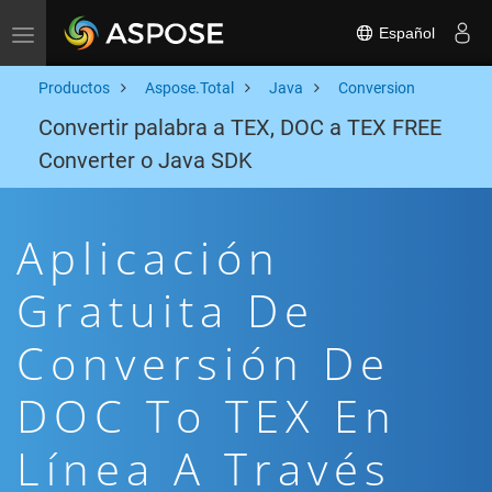
Español
Toggle navigation
Productos
Aspose.Total
Java
Conversion
Convertir palabra a TEX, DOC a TEX FREE
Converter o Java SDK
Aplicación
Gratuita De
Conversión De
DOC To TEX En
Línea A Través