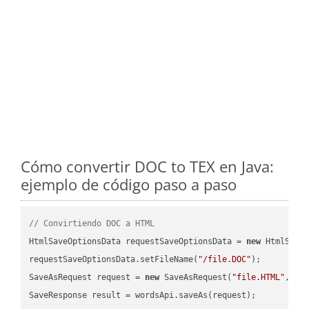
Cómo convertir DOC to TEX en Java:
ejemplo de código paso a paso
// Convirtiendo DOC a HTML
HtmlSaveOptionsData requestSaveOptionsData = 
new
 HtmlSaveO
requestSaveOptionsData.setFileName(
"/file.DOC"
);

SaveAsRequest request = 
new
 SaveAsRequest(
"file.HTML"
,req
SaveResponse result = wordsApi.saveAs(request);
